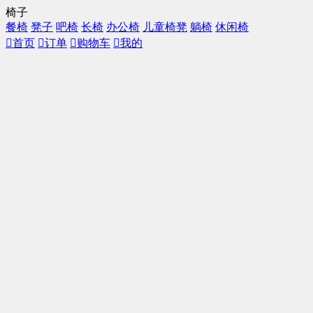
椅子
餐椅
凳子
吧椅
长椅
办公椅
儿童椅凳
躺椅
休闲椅

首页

订单

购物车

我的