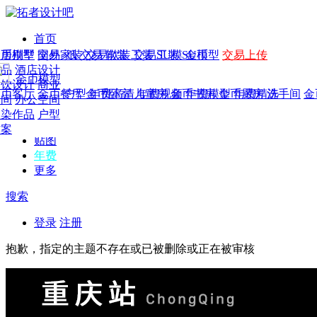
首页
发现
家居别墅
金币模型
年费
作品
国外
交易家装
图纸
交易
交易软装
软装
工装
交易工装
SU模
SU模型
金币
交易上传
作品
作品
酒店设计
金币模型
年费版块
模型
餐饮设计
商业
金币客厅
年费图纸
金币餐厅
年费户型
金币卧室
年费高清
儿童房
年费视频
金币书房
年费模型
金币厨房
年费精选
洗手间
金
CAD
空间
办公空间
概念
渲染作品
户型
图库
方案
贴图
年费
更多
搜索
登录
注册
抱歉，指定的主题不存在或已被删除或正在被审核