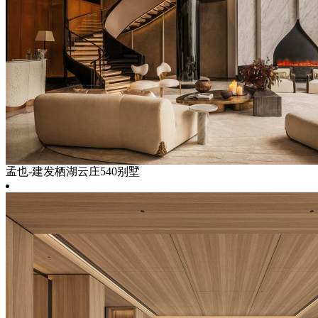
孟也-建发栖湖云庄540别墅