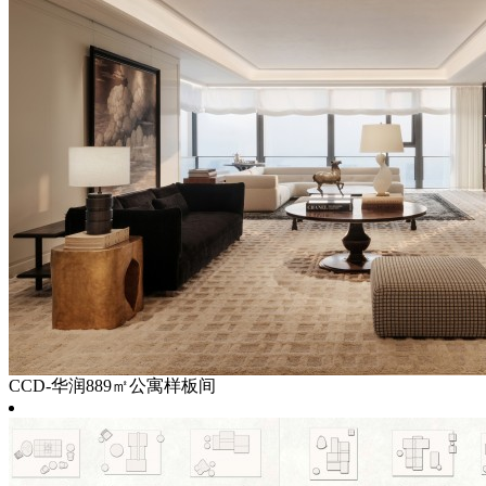
CCD-华润889㎡公寓样板间