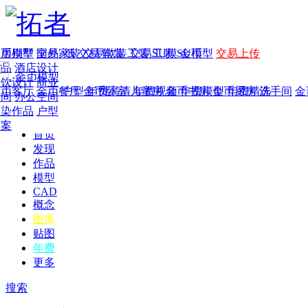
家居别墅
金币模型
年费
作品
国外
交易家装
图纸
交易
交易软装
软装
工装
交易工装
SU模
SU模型
金币
交易上传
作品
酒店设计
金币模型
年费版块
餐饮设计
商业
金币客厅
年费图纸
金币餐厅
年费户型
金币卧室
年费高清
儿童房
年费视频
金币书房
年费模型
金币厨房
年费精选
洗手间
金
空间
办公空间
渲染作品
户型
方案
首页
发现
作品
模型
CAD
概念
图库
贴图
年费
更多
搜索