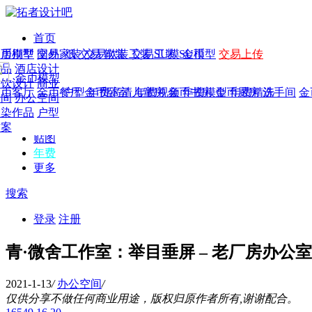
首页
发现
家居别墅
金币模型
年费
作品
国外
交易家装
图纸
交易
交易软装
软装
工装
交易工装
SU模
SU模型
金币
交易上传
作品
作品
酒店设计
金币模型
年费版块
模型
餐饮设计
商业
金币客厅
年费图纸
金币餐厅
年费户型
金币卧室
年费高清
儿童房
年费视频
金币书房
年费模型
金币厨房
年费精选
洗手间
金
CAD
空间
办公空间
概念
渲染作品
户型
图库
方案
贴图
年费
更多
搜索
登录
注册
青·微舍工作室：举目垂屏 – 老厂房办公
2021-1-13
/
办公空间
/
仅供分享不做任何商业用途，版权归原作者所有,谢谢配合。