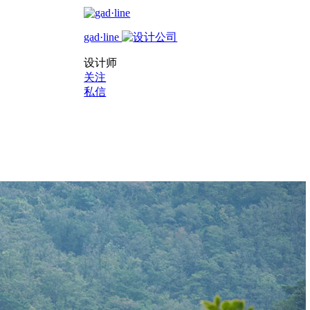
gad·line
设计师
关注
私信