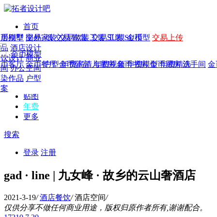
首页
发现
家居别墅
金币模型
年费
作品
国外
交易家装
图纸
交易
交易软装
软装
工装
交易工装
SU模
SU模型
金币
交易上传
作品
作品
酒店设计
金币模型
年费版块
模型
餐饮设计
商业
金币客厅
年费图纸
金币餐厅
年费户型
金币卧室
年费高清
儿童房
年费视频
金币书房
年费模型
金币厨房
年费精选
洗手间
金
CAD
空间
办公空间
概念
渲染作品
户型
图库
方案
贴图
年费
更多
搜索
登录
注册
gad · line | 九女峰 · 故乡的云山奢酒店
2021-3-19
/
酒店餐饮
/
酒店空间
/
仅供分享不做任何商业用途，版权归原作者所有,谢谢配合。