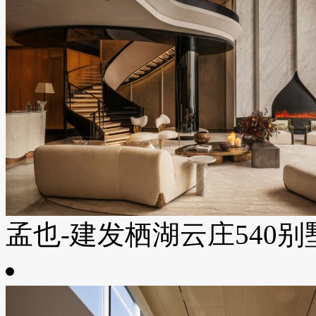
孟也-建发栖湖云庄540别