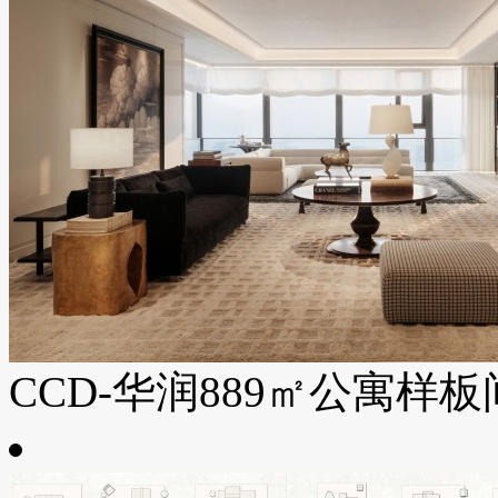
CCD-华润889㎡公寓样板