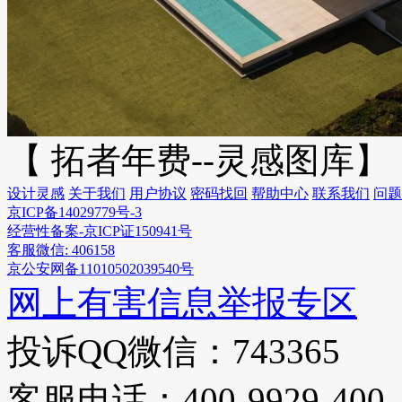
【 拓者年费--灵感图库】
设计灵感
关于我们
用户协议
密码找回
帮助中心
联系我们
问题
京ICP备14029779号-3
经营性备案-京ICP证150941号
客服微信: 406158
京公安网备11010502039540号
网上有害信息举报专区
投诉QQ微信：743365
客服电话：400-9929-400