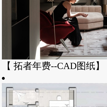
【 拓者年费--CAD图纸】