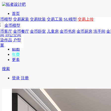
首页
发现
家居别墅
金币模型
年费
作品
国外
交易家装
图纸
交易
交易软装
软装
工装
交易工装
SU模
SU模型
金币
交易上传
作品
作品
酒店设计
金币模型
年费版块
模型
餐饮设计
商业
金币客厅
年费图纸
金币餐厅
年费户型
金币卧室
年费高清
儿童房
年费视频
金币书房
年费模型
金币厨房
年费精选
洗手间
金
CAD
空间
办公空间
概念
渲染作品
户型
图库
方案
贴图
年费
更多
搜索
登录
注册