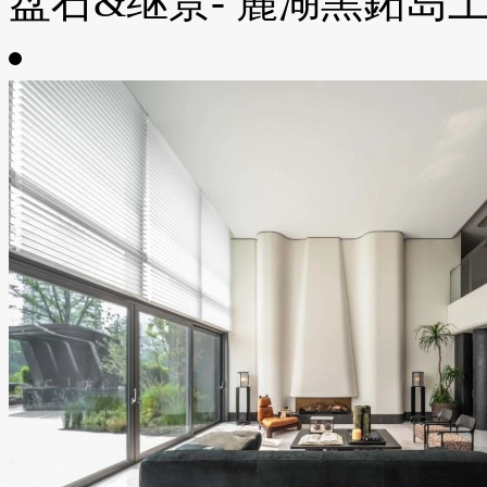
盘石&继景- 麓湖黑鉐岛