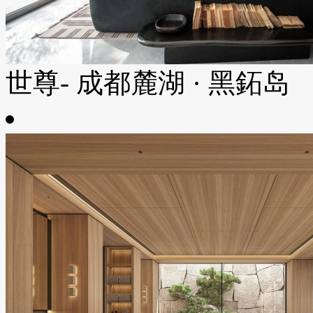
世尊- 成都麓湖 · 黑鉐岛