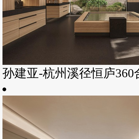
孙建亚-杭州溪径恒庐360