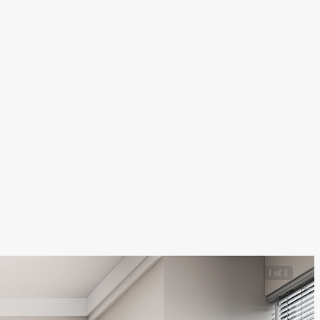
1
of 1