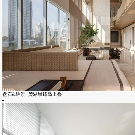
盘石&继景- 麓湖黑鉐岛上叠