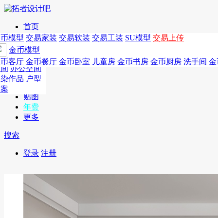
首页
发现
家居别墅
金币模型
年费
作品
国外
交易家装
图纸
交易
交易软装
软装
工装
交易工装
SU模
SU模型
金币
交易上传
作品
作品
酒店设计
金币模型
年费版块
模型
餐饮设计
商业
金币客厅
年费图纸
金币餐厅
年费户型
金币卧室
年费高清
儿童房
年费视频
金币书房
年费模型
金币厨房
年费精选
洗手间
金
CAD
空间
办公空间
概念
渲染作品
户型
图库
方案
贴图
年费
更多
搜索
登录
注册