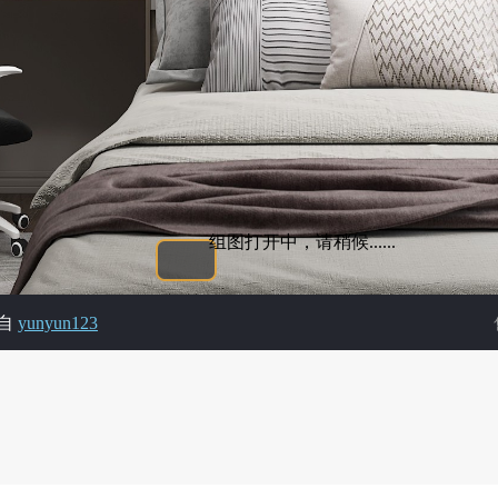
组图打开中，请稍候......
自
yunyun123