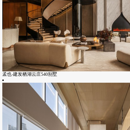
孟也-建发栖湖云庄540别墅