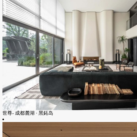
世尊- 成都麓湖 · 黑鉐岛