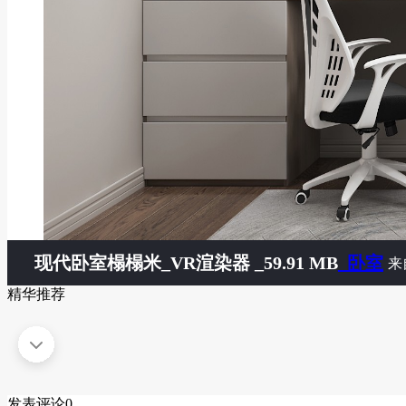
现代卧室榻榻米
_VR渲染器 _59.91 MB
_卧室
来
精华推荐
发表评论
0