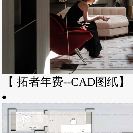
【 拓者年费--CAD图纸】