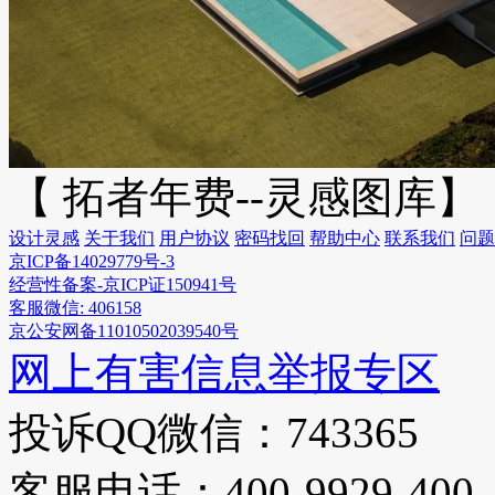
【 拓者年费--灵感图库】
设计灵感
关于我们
用户协议
密码找回
帮助中心
联系我们
问题
京ICP备14029779号-3
经营性备案-京ICP证150941号
客服微信: 406158
京公安网备11010502039540号
网上有害信息举报专区
投诉QQ微信：743365
客服电话：400-9929-400