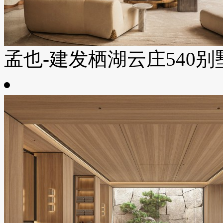
孟也-建发栖湖云庄540别