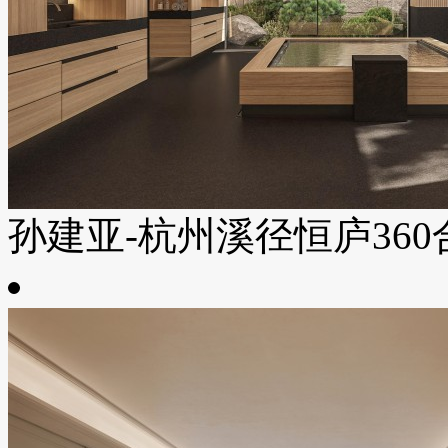
孙建亚-杭州溪径恒庐360