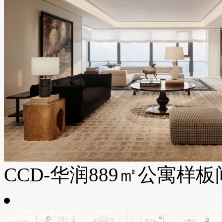
CCD-华润889㎡公寓样板