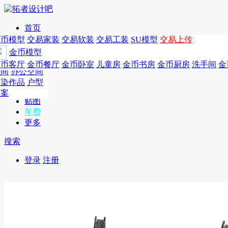
首页
发现
家居别墅
金币模型
年费
作品
国外
交易家装
图纸
交易
交易软装
软装
工装
交易工装
SU模
SU模型
金币
交易上传
作品
作品
酒店设计
金币模型
年费版块
模型
餐饮设计
商业
金币客厅
年费图纸
金币餐厅
年费户型
金币卧室
年费高清
儿童房
年费视频
金币书房
年费模型
金币厨房
年费精选
洗手间
金
CAD
空间
办公空间
概念
渲染作品
户型
图库
方案
贴图
年费
更多
搜索
登录
注册