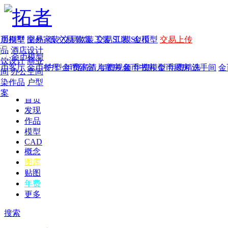
家居别墅
金币模型
年费
作品
国外
交易家装
图纸
交易
交易软装
软装
工装
交易工装
SU模
SU模型
金币
交易上传
作品
酒店设计
金币模型
年费版块
餐饮设计
商业
金币客厅
年费图纸
金币餐厅
年费户型
金币卧室
年费高清
儿童房
年费视频
金币书房
年费模型
金币厨房
年费精选
洗手间
金
空间
办公空间
渲染作品
户型
方案
首页
发现
作品
模型
CAD
概念
图库
贴图
年费
更多
搜索