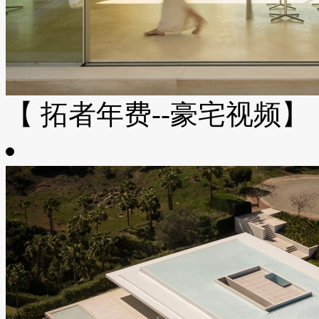
【 拓者年费--豪宅视频】