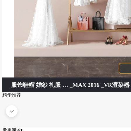
服饰鞋帽 婚纱 礼服 裙子 宝宝鞋子 挂衣架
_MAX 2016 _VR渲染器 
精华推荐
发表评论
0