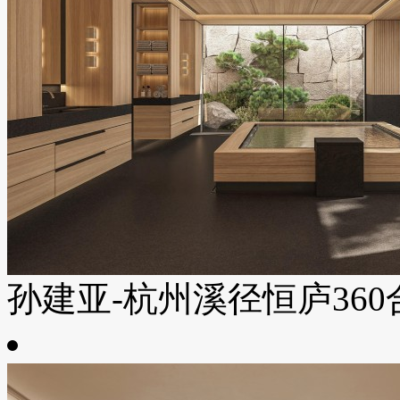
孙建亚-杭州溪径恒庐360