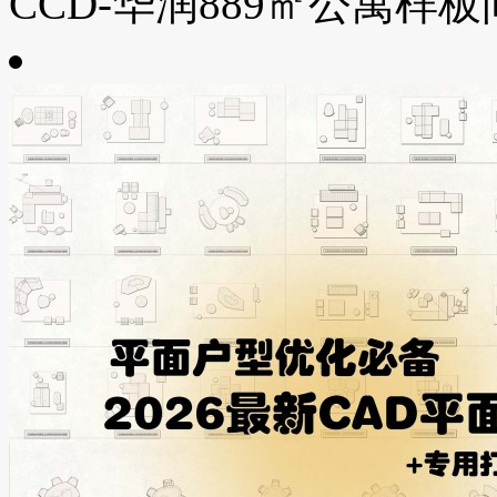
CCD-华润889㎡公寓样板