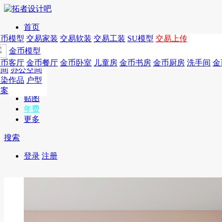
首页
发现
家居别墅
金币模型
年费
作品
国外
交易家装
图纸
交易
交易软装
软装
工装
交易工装
SU模
SU模型
金币
交易上传
作品
作品
酒店设计
金币模型
年费版块
模型
餐饮设计
商业
金币客厅
年费图纸
金币餐厅
年费户型
金币卧室
年费高清
儿童房
年费视频
金币书房
年费模型
金币厨房
年费精选
洗手间
金
CAD
空间
办公空间
概念
渲染作品
户型
图库
方案
贴图
年费
更多
搜索
登录
注册