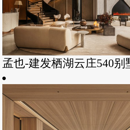
孟也-建发栖湖云庄540别