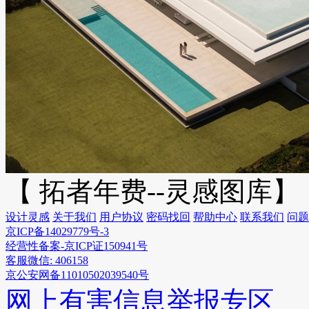
【 拓者年费--灵感图库】
设计灵感
关于我们
用户协议
密码找回
帮助中心
联系我们
问题
京ICP备14029779号-3
经营性备案-京ICP证150941号
客服微信: 406158
京公安网备11010502039540号
网上有害信息举报专区