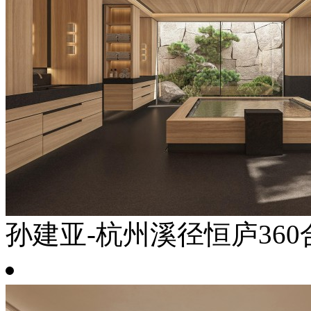
孙建亚-杭州溪径恒庐360