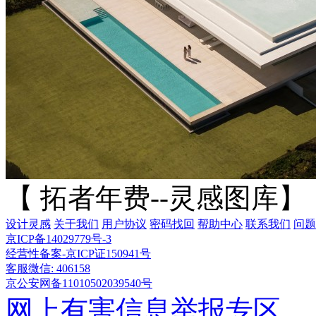
【 拓者年费--灵感图库】
设计灵感
关于我们
用户协议
密码找回
帮助中心
联系我们
问题
京ICP备14029779号-3
经营性备案-京ICP证150941号
客服微信: 406158
京公安网备11010502039540号
网上有害信息举报专区