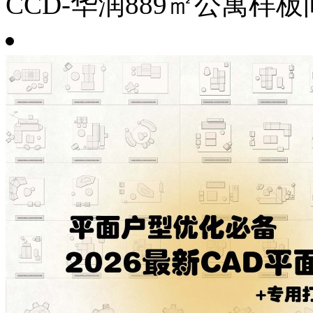
CCD-华润889㎡公寓样板