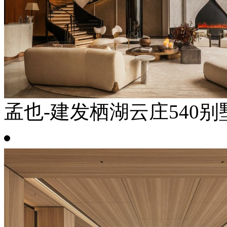
孟也-建发栖湖云庄540别