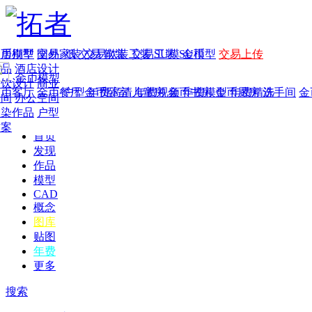
家居别墅
金币模型
年费
作品
国外
交易家装
图纸
交易
交易软装
软装
工装
交易工装
SU模
SU模型
金币
交易上传
作品
酒店设计
金币模型
年费版块
餐饮设计
商业
金币客厅
年费图纸
金币餐厅
年费户型
金币卧室
年费高清
儿童房
年费视频
金币书房
年费模型
金币厨房
年费精选
洗手间
金
空间
办公空间
渲染作品
户型
方案
首页
发现
作品
模型
CAD
概念
图库
贴图
年费
更多
搜索