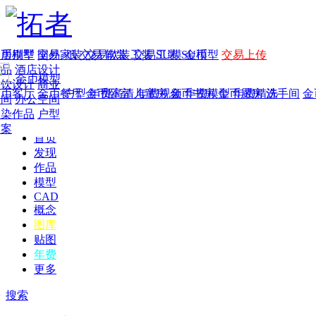
家居别墅
金币模型
年费
作品
国外
交易家装
图纸
交易
交易软装
软装
工装
交易工装
SU模
SU模型
金币
交易上传
作品
酒店设计
金币模型
年费版块
餐饮设计
商业
金币客厅
年费图纸
金币餐厅
年费户型
金币卧室
年费高清
儿童房
年费视频
金币书房
年费模型
金币厨房
年费精选
洗手间
金
空间
办公空间
渲染作品
户型
方案
首页
发现
作品
模型
CAD
概念
图库
贴图
年费
更多
搜索