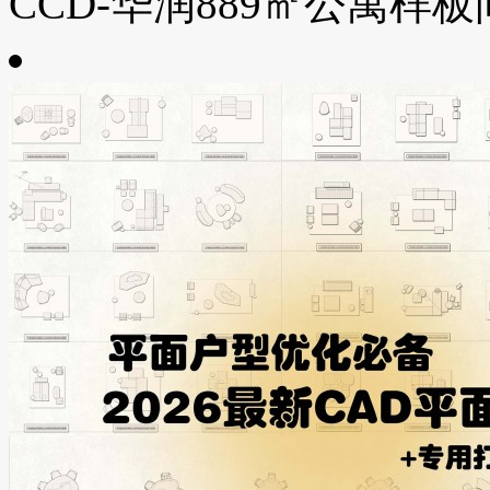
CCD-华润889㎡公寓样板