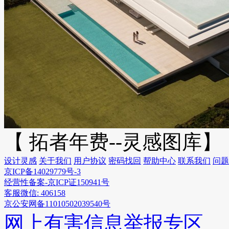
【 拓者年费--灵感图库】
设计灵感
关于我们
用户协议
密码找回
帮助中心
联系我们
问题
京ICP备14029779号-3
经营性备案-京ICP证150941号
客服微信: 406158
京公安网备11010502039540号
网上有害信息举报专区