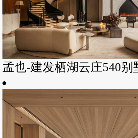
孟也-建发栖湖云庄540别