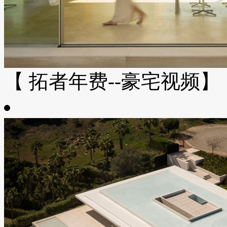
【 拓者年费--豪宅视频】