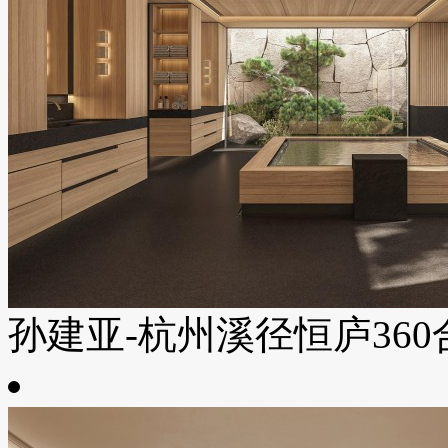
孙建亚-杭州溪径恒庐360