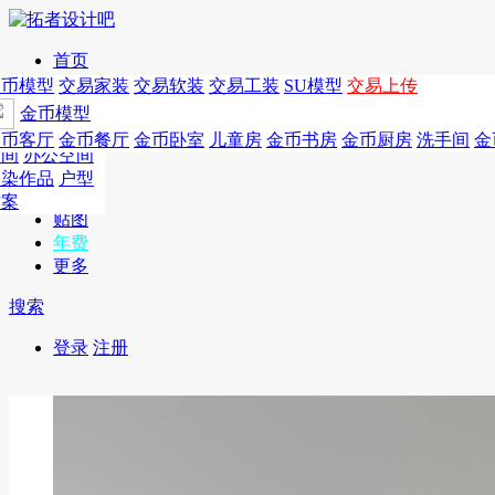
首页
发现
家居别墅
金币模型
年费
作品
国外
交易家装
图纸
交易
交易软装
软装
工装
交易工装
SU模
SU模型
金币
交易上传
作品
作品
酒店设计
金币模型
年费版块
模型
餐饮设计
商业
金币客厅
年费图纸
金币餐厅
年费户型
金币卧室
年费高清
儿童房
年费视频
金币书房
年费模型
金币厨房
年费精选
洗手间
金
CAD
空间
办公空间
概念
渲染作品
户型
图库
方案
贴图
年费
更多
搜索
登录
注册