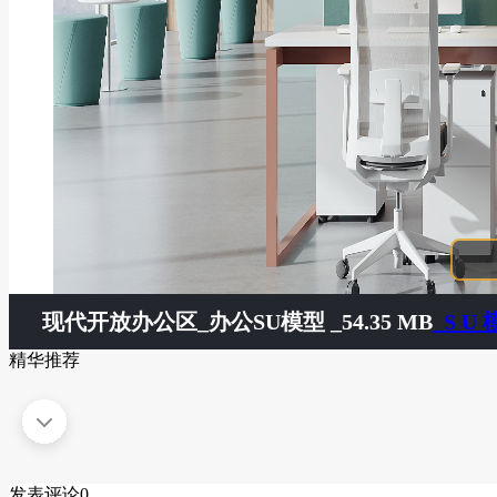
现代开放办公区
_办公SU模型 _54.35 MB
_S U
精华推荐
发表评论
0