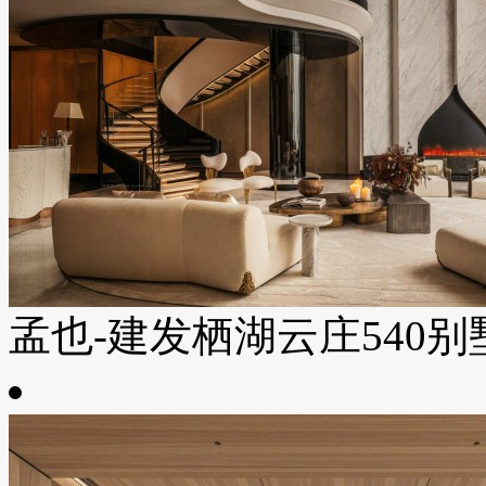
孟也-建发栖湖云庄540别