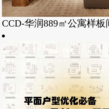
CCD-华润889㎡公寓样板