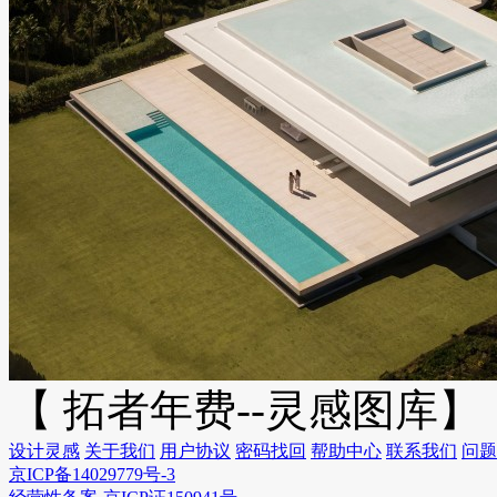
【 拓者年费--灵感图库】
设计灵感
关于我们
用户协议
密码找回
帮助中心
联系我们
问题
京ICP备14029779号-3