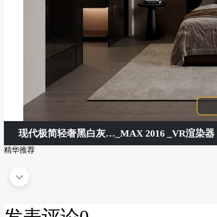
现代极简轻奢黑白灰卧室
_MAX 2016 _VR渲染器 _
精华推荐
发表评论
0