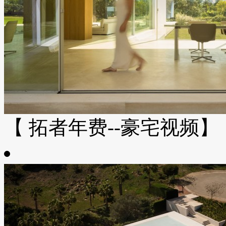
【 拓者年费--豪宅视频】