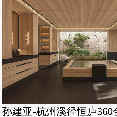
孙建亚-杭州溪径恒庐360