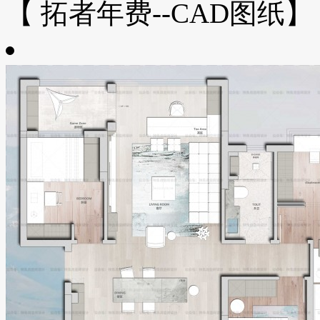
【 拓者年费--CAD图纸】