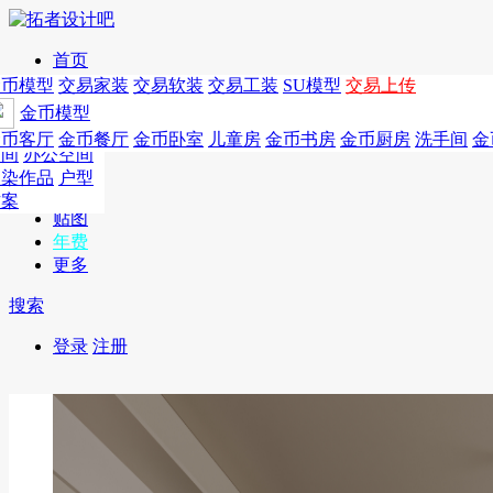
首页
发现
家居别墅
金币模型
年费
作品
国外
交易家装
图纸
交易
交易软装
软装
工装
交易工装
SU模
SU模型
金币
交易上传
作品
作品
酒店设计
金币模型
年费版块
模型
餐饮设计
商业
金币客厅
年费图纸
金币餐厅
年费户型
金币卧室
年费高清
儿童房
年费视频
金币书房
年费模型
金币厨房
年费精选
洗手间
金
CAD
空间
办公空间
概念
渲染作品
户型
图库
方案
贴图
年费
更多
搜索
登录
注册