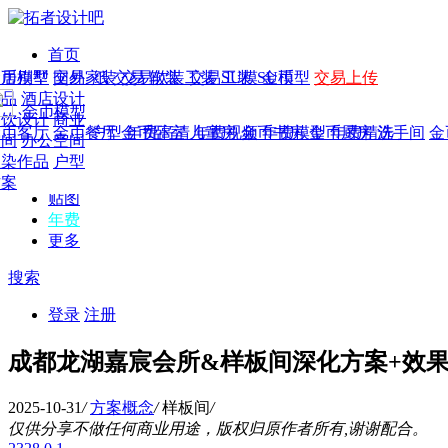
首页
发现
家居别墅
金币模型
年费
作品
国外
交易家装
图纸
交易
交易软装
软装
工装
交易工装
SU模
SU模型
金币
交易上传
作品
作品
酒店设计
金币模型
年费版块
模型
餐饮设计
商业
金币客厅
年费图纸
金币餐厅
年费户型
金币卧室
年费高清
儿童房
年费视频
金币书房
年费模型
金币厨房
年费精选
洗手间
金
CAD
空间
办公空间
概念
渲染作品
户型
图库
方案
贴图
年费
更多
搜索
登录
注册
成都龙湖嘉宸会所&样板间深化方案+效
2025-10-31
/
方案概念
/
样板间
/
仅供分享不做任何商业用途，版权归原作者所有,谢谢配合。