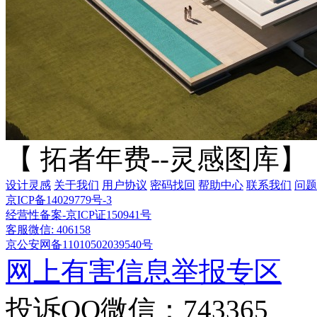
【 拓者年费--灵感图库】
设计灵感
关于我们
用户协议
密码找回
帮助中心
联系我们
问题
京ICP备14029779号-3
经营性备案-京ICP证150941号
客服微信: 406158
京公安网备11010502039540号
网上有害信息举报专区
投诉QQ微信：743365