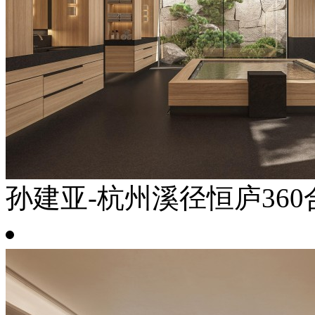
孙建亚-杭州溪径恒庐360