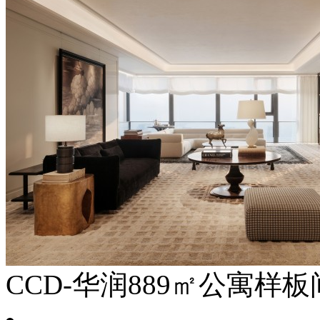
CCD-华润889㎡公寓样板