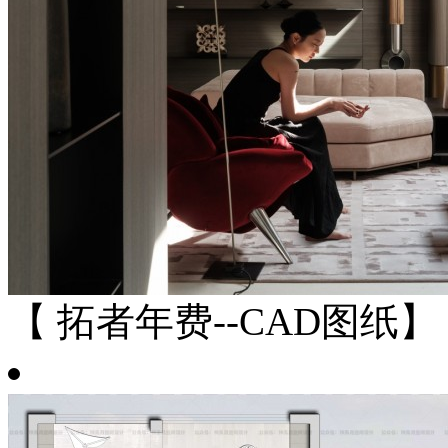
【 拓者年费--CAD图纸】