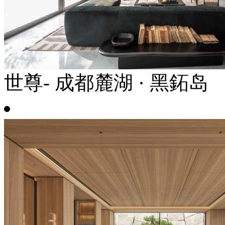
世尊- 成都麓湖 · 黑鉐岛