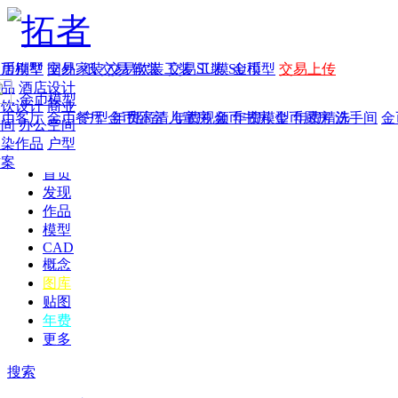
家居别墅
金币模型
年费
作品
国外
交易家装
图纸
交易
交易软装
软装
工装
交易工装
SU模
SU模型
金币
交易上传
作品
酒店设计
金币模型
年费版块
餐饮设计
商业
金币客厅
年费图纸
金币餐厅
年费户型
金币卧室
年费高清
儿童房
年费视频
金币书房
年费模型
金币厨房
年费精选
洗手间
金
空间
办公空间
渲染作品
户型
方案
首页
发现
作品
模型
CAD
概念
图库
贴图
年费
更多
搜索