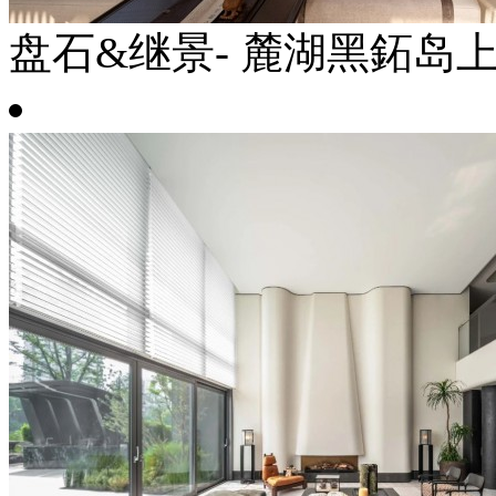
盘石&继景- 麓湖黑鉐岛