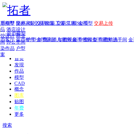
家居别墅
金币模型
年费
作品
国外
交易家装
图纸
交易
交易软装
软装
工装
交易工装
SU模
SU模型
金币
交易上传
作品
酒店设计
金币模型
年费版块
餐饮设计
商业
金币客厅
年费图纸
金币餐厅
年费户型
金币卧室
年费高清
儿童房
年费视频
金币书房
年费模型
金币厨房
年费精选
洗手间
金
空间
办公空间
渲染作品
户型
方案
首页
发现
作品
模型
CAD
概念
图库
贴图
年费
更多
搜索