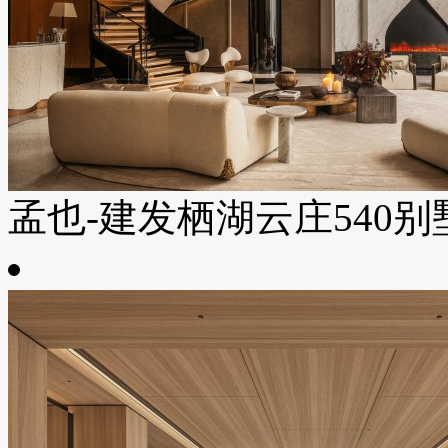
孟也-建发栖湖云庄540别