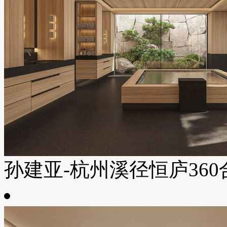
孙建亚-杭州溪径恒庐360