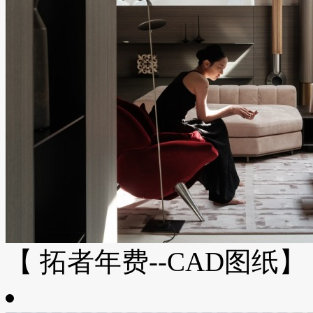
【 拓者年费--CAD图纸】