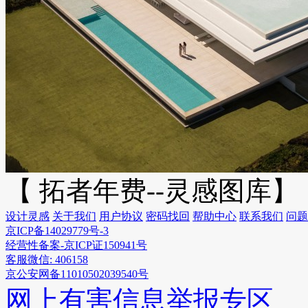
【 拓者年费--灵感图库】
设计灵感
关于我们
用户协议
密码找回
帮助中心
联系我们
问题
京ICP备14029779号-3
经营性备案-京ICP证150941号
客服微信: 406158
京公安网备11010502039540号
网上有害信息举报专区