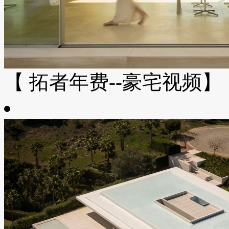
【 拓者年费--豪宅视频】