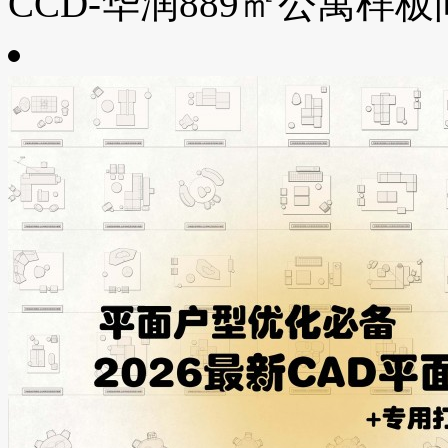
CCD-华润889㎡公寓样板