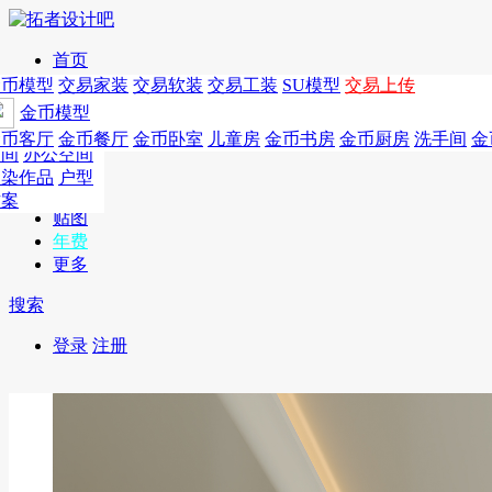
首页
发现
家居别墅
金币模型
年费
作品
国外
交易家装
图纸
交易
交易软装
软装
工装
交易工装
SU模
SU模型
金币
交易上传
作品
作品
酒店设计
金币模型
年费版块
模型
餐饮设计
商业
金币客厅
年费图纸
金币餐厅
年费户型
金币卧室
年费高清
儿童房
年费视频
金币书房
年费模型
金币厨房
年费精选
洗手间
金
CAD
空间
办公空间
概念
渲染作品
户型
图库
方案
贴图
年费
更多
搜索
登录
注册