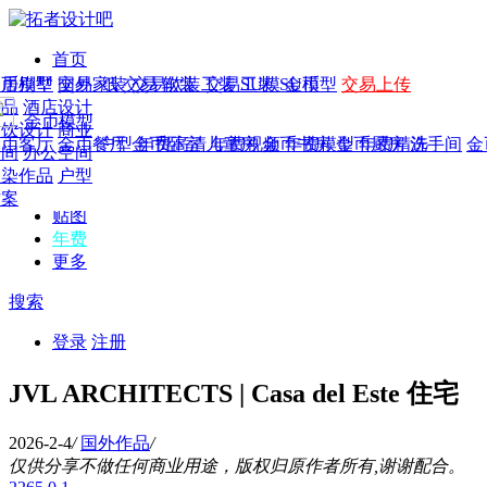
首页
发现
家居别墅
金币模型
年费
作品
国外
交易家装
图纸
交易
交易软装
软装
工装
交易工装
SU模
SU模型
金币
交易上传
作品
作品
酒店设计
金币模型
年费版块
模型
餐饮设计
商业
金币客厅
年费图纸
金币餐厅
年费户型
金币卧室
年费高清
儿童房
年费视频
金币书房
年费模型
金币厨房
年费精选
洗手间
金
CAD
空间
办公空间
概念
渲染作品
户型
图库
方案
贴图
年费
更多
搜索
登录
注册
JVL ARCHITECTS | Casa del Este 住宅
2026-2-4
/
国外作品
/
仅供分享不做任何商业用途，版权归原作者所有,谢谢配合。