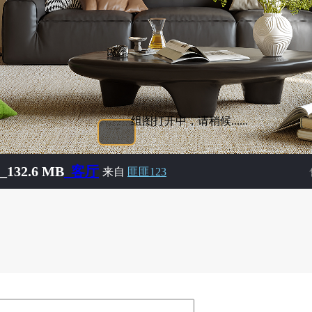
组图打开中，请稍候......
132.6 MB
_客厅
来自
匪匪123