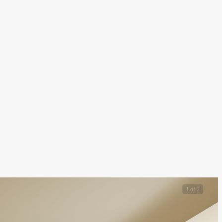
1
of 2