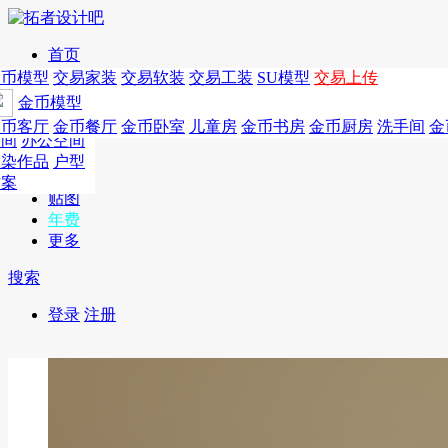
首页
发现
家居别墅
金币模型
年费
作品
国外
交易家装
图纸
交易
交易软装
软装
工装
交易工装
SU模
SU模型
金币
交易上传
作品
作品
酒店设计
金币模型
年费版块
模型
餐饮设计
商业
金币客厅
年费图纸
金币餐厅
年费户型
金币卧室
年费高清
儿童房
年费视频
金币书房
年费模型
金币厨房
年费精选
洗手间
金
CAD
空间
办公空间
概念
渲染作品
户型
图库
方案
贴图
年费
更多
搜索
登录
注册