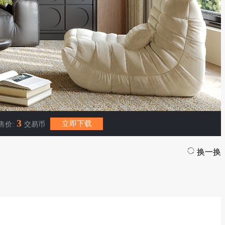
3
立即下载
售价:
交易币
换一换