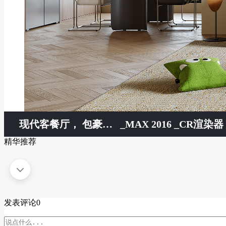
现代客餐厅， 包豪斯客餐厅 ，餐桌组合 ，挂画组合 ，落地灯， 单人沙发
_MAX 2016 _CR渲染器 _
精华推荐
发表评论
0