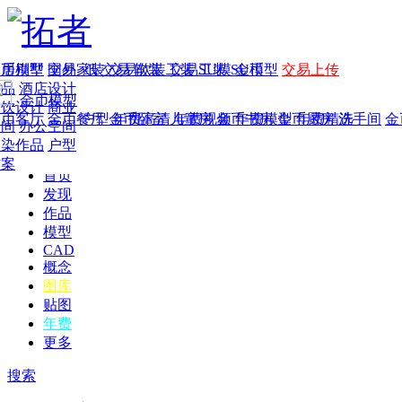
家居别墅
金币模型
年费
作品
国外
交易家装
图纸
交易
交易软装
软装
工装
交易工装
SU模
SU模型
金币
交易上传
作品
酒店设计
金币模型
年费版块
餐饮设计
商业
金币客厅
年费图纸
金币餐厅
年费户型
金币卧室
年费高清
儿童房
年费视频
金币书房
年费模型
金币厨房
年费精选
洗手间
金
空间
办公空间
渲染作品
户型
方案
首页
发现
作品
模型
CAD
概念
图库
贴图
年费
更多
搜索