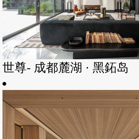
世尊- 成都麓湖 · 黑鉐岛