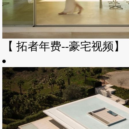
【 拓者年费--豪宅视频】