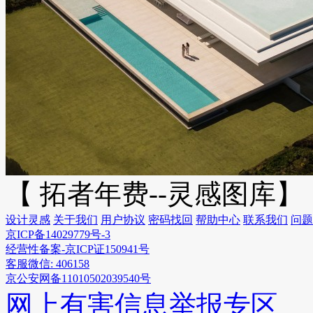
【 拓者年费--灵感图库】
设计灵感
关于我们
用户协议
密码找回
帮助中心
联系我们
问题
京ICP备14029779号-3
经营性备案-京ICP证150941号
客服微信: 406158
京公安网备11010502039540号
网上有害信息举报专区