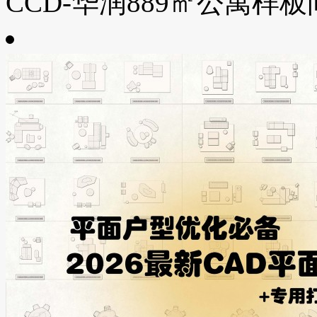
CCD-华润889㎡公寓样板