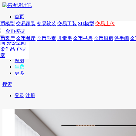
首页
发现
家居别墅
金币模型
年费
作品
国外
交易家装
图纸
交易
交易软装
软装
工装
交易工装
SU模
SU模型
金币
交易上传
作品
作品
酒店设计
金币模型
年费版块
模型
餐饮设计
商业
金币客厅
年费图纸
金币餐厅
年费户型
金币卧室
年费高清
儿童房
年费视频
金币书房
年费模型
金币厨房
年费精选
洗手间
金
CAD
空间
办公空间
概念
渲染作品
户型
图库
方案
贴图
年费
更多
搜索
登录
注册