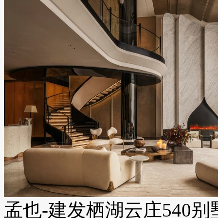
孟也-建发栖湖云庄540别