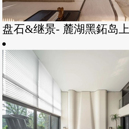
盘石&继景- 麓湖黑鉐岛