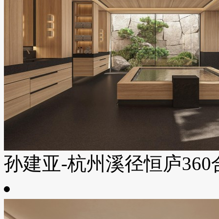
孙建亚-杭州溪径恒庐360