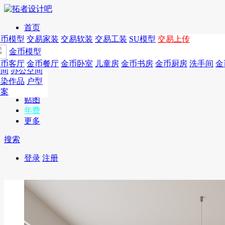
首页
发现
家居别墅
金币模型
年费
作品
国外
交易家装
图纸
交易
交易软装
软装
工装
交易工装
SU模
SU模型
金币
交易上传
作品
作品
酒店设计
金币模型
年费版块
模型
餐饮设计
商业
金币客厅
年费图纸
金币餐厅
年费户型
金币卧室
年费高清
儿童房
年费视频
金币书房
年费模型
金币厨房
年费精选
洗手间
金
CAD
空间
办公空间
概念
渲染作品
户型
图库
方案
贴图
年费
更多
搜索
登录
注册