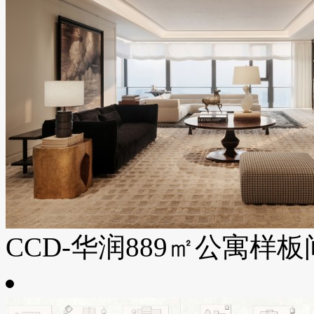
CCD-华润889㎡公寓样板