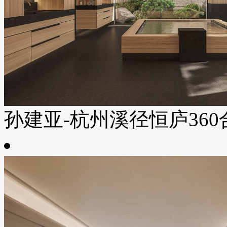
孙建亚-杭州溪径恒庐360