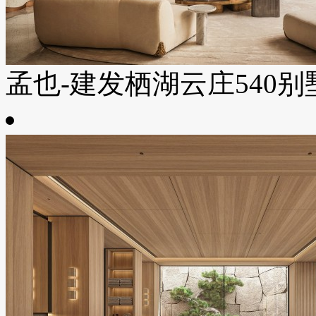
孟也-建发栖湖云庄540别