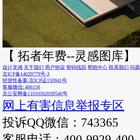
【 拓者年费--灵感图库】
设计灵感
关于我们
用户协议
密码找回
帮助中心
联系我们
问题
京ICP备14029779号-3
经营性备案-京ICP证150941号
客服微信: 406158
京公安网备11010502039540号
网上有害信息举报专区
投诉QQ微信：743365
客服电话：400-9929-400