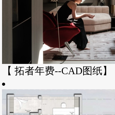
【 拓者年费--CAD图纸】