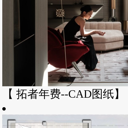
【 拓者年费--CAD图纸】