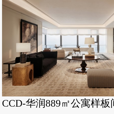
CCD-华润889㎡公寓样板