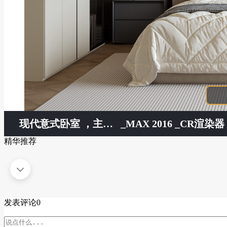
现代意式卧室 ，主卧 ，次卧， 挂画
_MAX 2016 _CR渲染器 _
精华推荐
发表评论
0