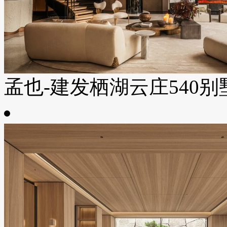
孟也-建发栖湖云庄540别