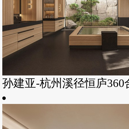
孙建亚-杭州溪径恒庐360