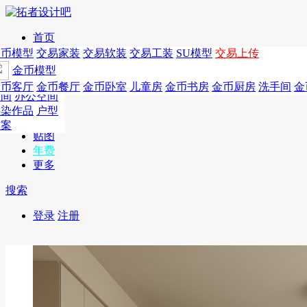
首页
发现
家居别墅
金币模型
年费
作品
国外
交易家装
图纸
交易
交易软装
软装
工装
交易工装
SU模
SU模型
金币
交易上传
作品
作品
酒店设计
金币模型
年费版块
模型
餐饮设计
商业
金币客厅
年费图纸
金币餐厅
年费户型
金币卧室
年费高清
儿童房
年费视频
金币书房
年费模型
金币厨房
年费精选
洗手间
金
CAD
空间
办公空间
概念
渲染作品
户型
图库
方案
贴图
年费
更多
搜索
登录
注册