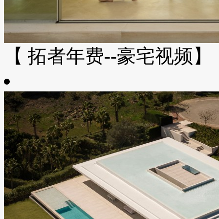
【 拓者年费--豪宅视频】