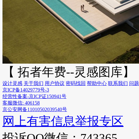
【 拓者年费--灵感图库】
设计灵感
关于我们
用户协议
密码找回
帮助中心
联系我们
问题
京ICP备14029779号-3
经营性备案-京ICP证150941号
客服微信: 406158
京公安网备11010502039540号
网上有害信息举报专区
投诉QQ微信：743365