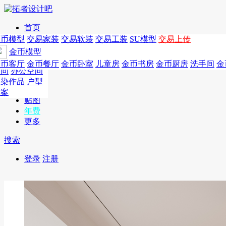
首页
发现
家居别墅
金币模型
年费
作品
国外
交易家装
图纸
交易
交易软装
软装
工装
交易工装
SU模
SU模型
金币
交易上传
作品
作品
酒店设计
金币模型
年费版块
模型
餐饮设计
商业
金币客厅
年费图纸
金币餐厅
年费户型
金币卧室
年费高清
儿童房
年费视频
金币书房
年费模型
金币厨房
年费精选
洗手间
金
CAD
空间
办公空间
概念
渲染作品
户型
图库
方案
贴图
年费
更多
搜索
登录
注册