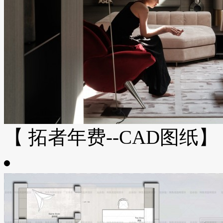
【 拓者年费--CAD图纸】