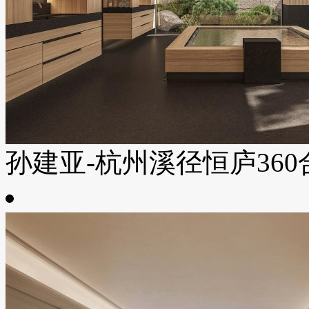
孙建亚-杭州溪径恒庐360