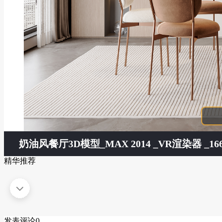
奶油风餐厅3D模型
_MAX 2014 _VR渲染器 _166
精华推荐
发表评论
0