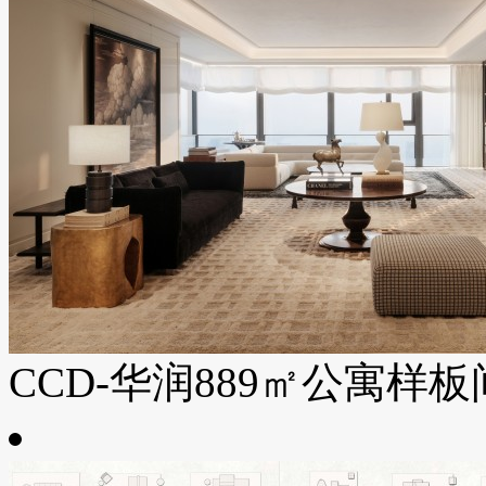
CCD-华润889㎡公寓样板