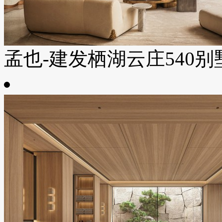
孟也-建发栖湖云庄540别