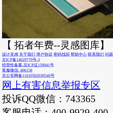
【 拓者年费--灵感图库】
设计灵感
关于我们
用户协议
密码找回
帮助中心
联系我们
问题
京ICP备14029779号-3
经营性备案-京ICP证150941号
客服微信: 406158
京公安网备11010502039540号
网上有害信息举报专区
投诉QQ微信：743365
客服电话：400-9929-400