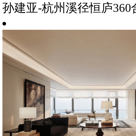
孙建亚-杭州溪径恒庐360