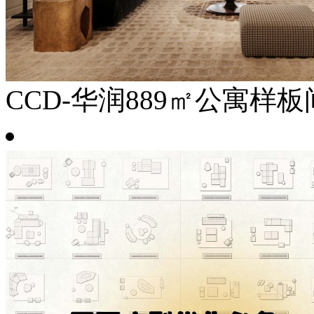
CCD-华润889㎡公寓样板