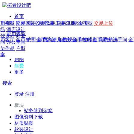
首页
发现
家居别墅
金币模型
年费
作品
国外
交易家装
图纸
交易
交易软装
软装
工装
交易工装
SU模
SU模型
金币
交易上传
作品
作品
酒店设计
金币模型
年费版块
模型
餐饮设计
商业
金币客厅
年费图纸
金币餐厅
年费户型
金币卧室
年费高清
儿童房
年费视频
金币书房
年费模型
金币厨房
年费精选
洗手间
金
CAD
空间
办公空间
概念
渲染作品
户型
图库
方案
贴图
年费
更多
搜索
登录
注册
板块
站务签到杂烩
图像资料下载
材质贴图
软装设计