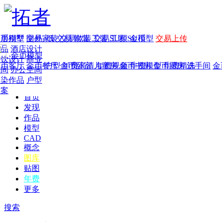
家居别墅
金币模型
年费
作品
国外
交易家装
图纸
交易
交易软装
软装
工装
交易工装
SU模
SU模型
金币
交易上传
作品
酒店设计
金币模型
年费版块
餐饮设计
商业
金币客厅
年费图纸
金币餐厅
年费户型
金币卧室
年费高清
儿童房
年费视频
金币书房
年费模型
金币厨房
年费精选
洗手间
金
空间
办公空间
渲染作品
户型
方案
首页
发现
作品
模型
CAD
概念
图库
贴图
年费
更多
搜索