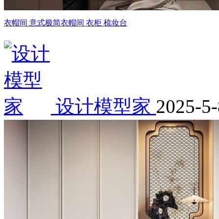
衣帽间 意式极简衣帽间 衣柜 梳妆台
设计模型家
2025-5-