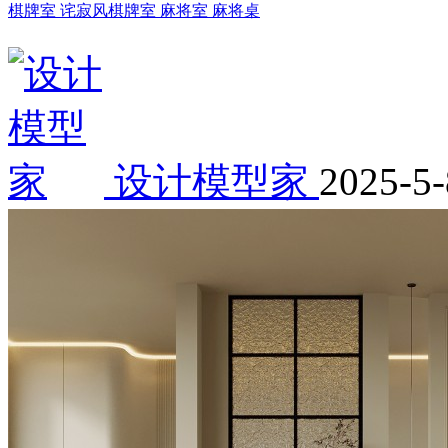
棋牌室 诧寂风棋牌室 麻将室 麻将桌
设计模型家
2025-5-