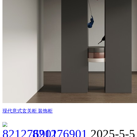
现代意式玄关柜 装饰柜
821276901
2025-5-5