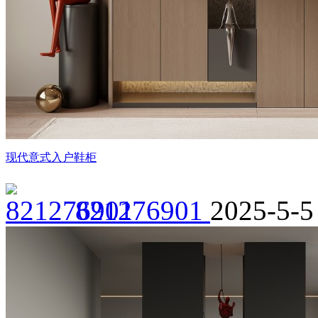
现代意式入户鞋柜
821276901
2025-5-5