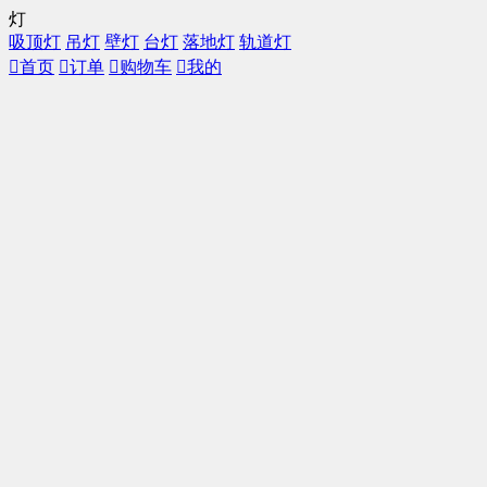
灯
吸顶灯
吊灯
壁灯
台灯
落地灯
轨道灯

首页

订单

购物车

我的