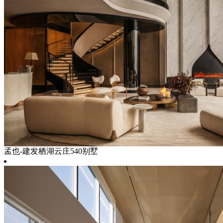
孟也-建发栖湖云庄540别墅