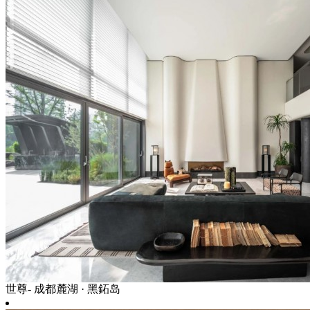
世尊- 成都麓湖 · 黑鉐岛