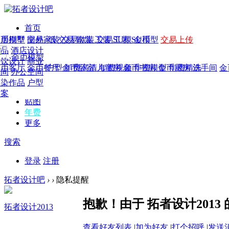
首页
发现
家居别墅
金币模型
年费
作品
国外
交易家装
图纸
交易
交易软装
软装
工装
交易工装
SU模
SU模型
金币
交易上传
作品
作品
酒店设计
金币模型
年费版块
模型
餐饮设计
商业
金币客厅
年费图纸
金币餐厅
年费户型
金币卧室
年费高清
儿童房
年费视频
金币书房
年费模型
金币厨房
年费精选
洗手间
金
CAD
空间
办公空间
概念
渲染作品
户型
图库
方案
贴图
年费
更多
搜索
登录
注册
拓者设计吧
›
›
隐私提醒
抱歉！由于 拓者设计201
拓者设计2013
查看好友列表
|
加为好友
|
打个招呼
|
发送