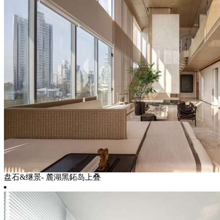
盘石&继景- 麓湖黑鉐岛上叠