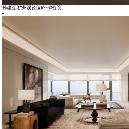
孙建亚-杭州溪径恒庐360合院