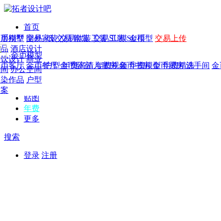
首页
发现
家居别墅
金币模型
年费
作品
国外
交易家装
图纸
交易
交易软装
软装
工装
交易工装
SU模
SU模型
金币
交易上传
作品
作品
酒店设计
金币模型
年费版块
模型
餐饮设计
商业
金币客厅
年费图纸
金币餐厅
年费户型
金币卧室
年费高清
儿童房
年费视频
金币书房
年费模型
金币厨房
年费精选
洗手间
金
CAD
空间
办公空间
概念
渲染作品
户型
图库
方案
贴图
年费
更多
搜索
登录
注册