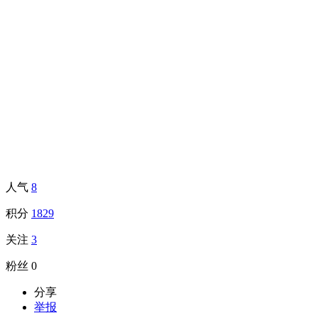
人气
8
积分
1829
关注
3
粉丝
0
分享
举报