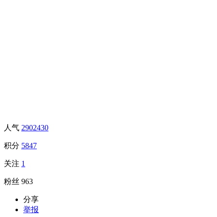
人气
2902430
积分
5847
关注
1
粉丝
963
分享
举报