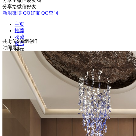
分享至微信朋友圈
分享给微信好友
新浪微博
QQ好友
QQ空间
主页
推荐
收藏
共上传909组创作
动态
时间最新
粉丝
关注
资料