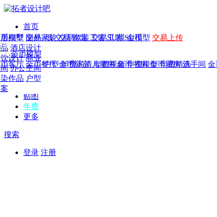
首页
发现
家居别墅
金币模型
年费
作品
国外
交易家装
图纸
交易
交易软装
软装
工装
交易工装
SU模
SU模型
金币
交易上传
作品
作品
酒店设计
金币模型
年费版块
模型
餐饮设计
商业
金币客厅
年费图纸
金币餐厅
年费户型
金币卧室
年费高清
儿童房
年费视频
金币书房
年费模型
金币厨房
年费精选
洗手间
金
CAD
空间
办公空间
概念
渲染作品
户型
图库
方案
贴图
年费
更多
搜索
登录
注册