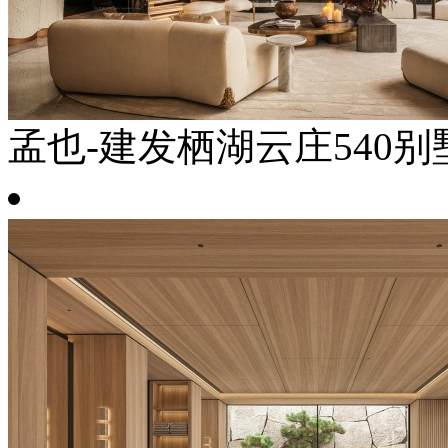
孟也-建发栖湖云庄540别