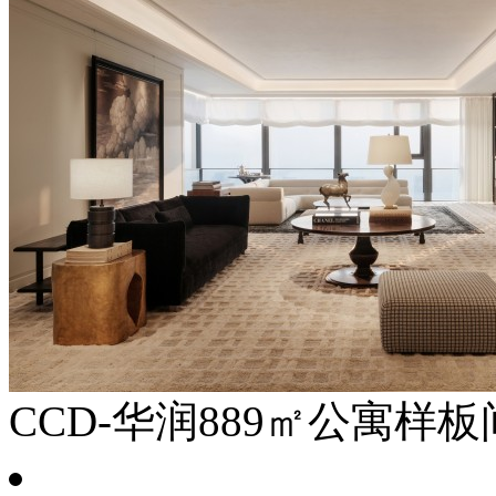
CCD-华润889㎡公寓样板