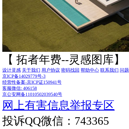
【 拓者年费--灵感图库】
设计灵感
关于我们
用户协议
密码找回
帮助中心
联系我们
问题
京ICP备14029779号-3
经营性备案-京ICP证150941号
客服微信: 406158
京公安网备11010502039540号
网上有害信息举报专区
投诉QQ微信：743365