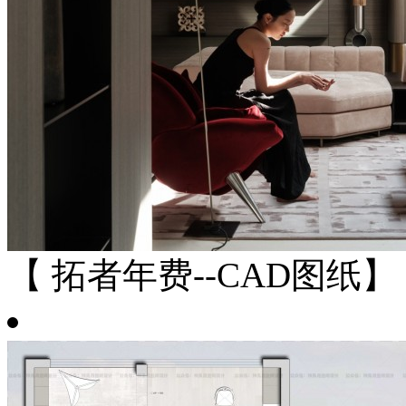
【 拓者年费--CAD图纸】