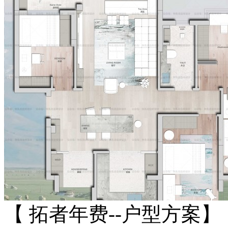
【 拓者年费--户型方案】