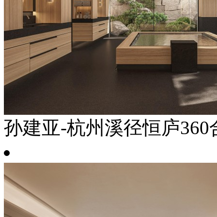
孙建亚-杭州溪径恒庐360