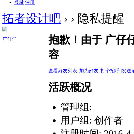
登录
注册
拓者设计吧
›
›
隐私提醒
抱歉！由于 广仔
广仔仔
容
查看好友列表
|
加为好友
|
打个招呼
|
发送
活跃概况
管理组:
用户组:
创作者
注册时间: 2016-4-7