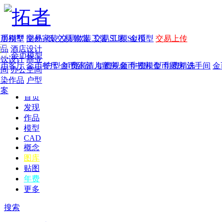
家居别墅
金币模型
年费
作品
国外
交易家装
图纸
交易
交易软装
软装
工装
交易工装
SU模
SU模型
金币
交易上传
作品
酒店设计
金币模型
年费版块
餐饮设计
商业
金币客厅
年费图纸
金币餐厅
年费户型
金币卧室
年费高清
儿童房
年费视频
金币书房
年费模型
金币厨房
年费精选
洗手间
金
空间
办公空间
渲染作品
户型
方案
首页
发现
作品
模型
CAD
概念
图库
贴图
年费
更多
搜索