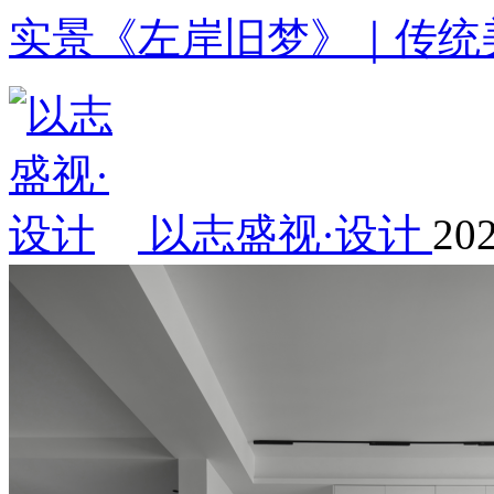
实景《左岸旧梦》｜传统
以志盛视·设计
202