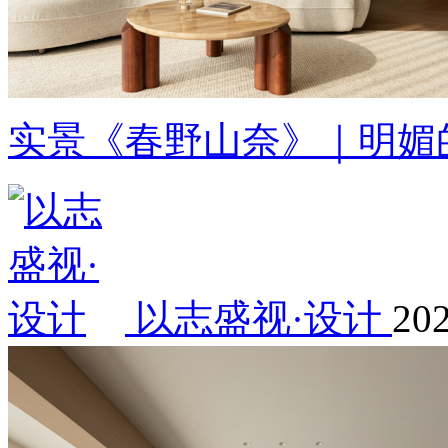
实景《春野山奈》｜明媚
以志盛视·设计
202