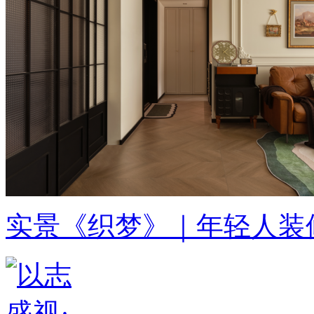
实景《织梦》｜年轻人装