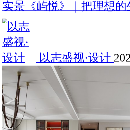
实景《屿悦》｜把理想的
以志盛视·设计
202