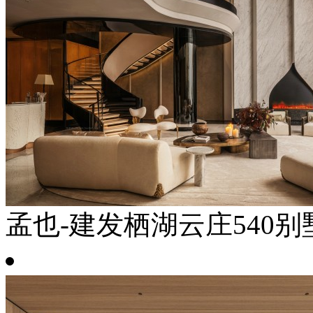
孟也-建发栖湖云庄540别