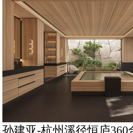
孙建亚-杭州溪径恒庐360