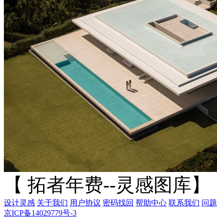
【 拓者年费--灵感图库】
设计灵感
关于我们
用户协议
密码找回
帮助中心
联系我们
问题
京ICP备14029779号-3