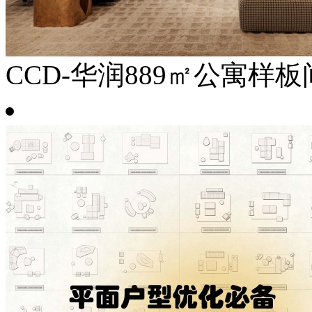
CCD-华润889㎡公寓样板