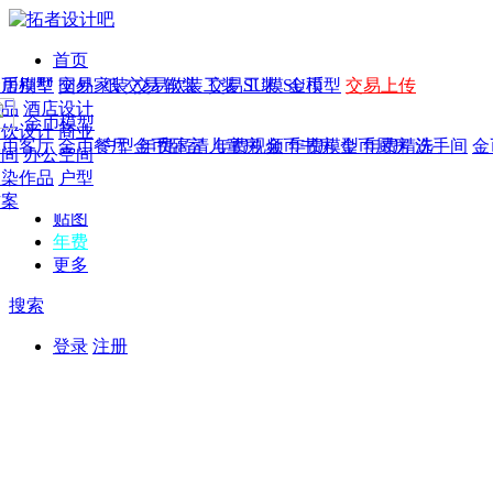
首页
发现
家居别墅
金币模型
年费
作品
国外
交易家装
图纸
交易
交易软装
软装
工装
交易工装
SU模
SU模型
金币
交易上传
作品
作品
酒店设计
金币模型
年费版块
模型
餐饮设计
商业
金币客厅
年费图纸
金币餐厅
年费户型
金币卧室
年费高清
儿童房
年费视频
金币书房
年费模型
金币厨房
年费精选
洗手间
金
CAD
空间
办公空间
概念
渲染作品
户型
图库
方案
贴图
年费
更多
搜索
登录
注册