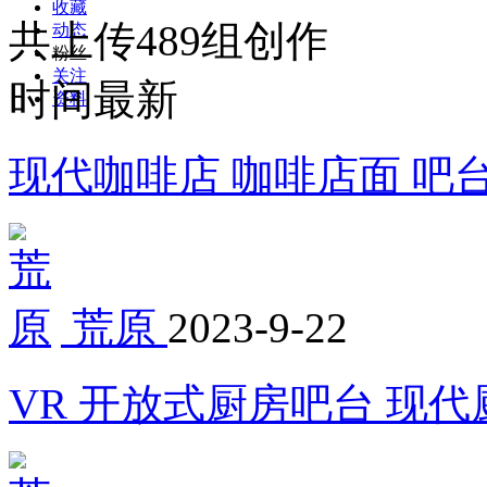
收藏
共上传489组创作
动态
粉丝
关注
时间最新
资料
现代咖啡店 咖啡店面 吧台
荒原
2023-9-22
VR 开放式厨房吧台 现代