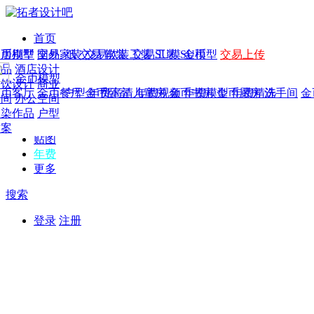
首页
发现
家居别墅
金币模型
年费
作品
国外
交易家装
图纸
交易
交易软装
软装
工装
交易工装
SU模
SU模型
金币
交易上传
作品
作品
酒店设计
金币模型
年费版块
模型
餐饮设计
商业
金币客厅
年费图纸
金币餐厅
年费户型
金币卧室
年费高清
儿童房
年费视频
金币书房
年费模型
金币厨房
年费精选
洗手间
金
CAD
空间
办公空间
概念
渲染作品
户型
图库
方案
贴图
年费
更多
搜索
登录
注册