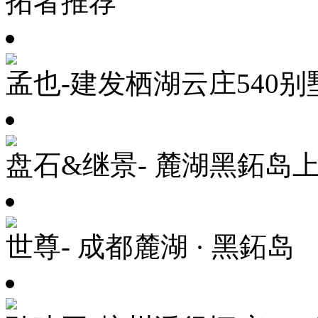
拓者推荐
孟也-建发栖湖云庄540别
盘石&继景- 麓湖黑鉐岛
世尊- 成都麓湖 · 黑鉐岛