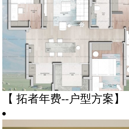
【 拓者年费--户型方案】