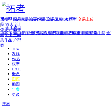
家居别墅
金币模型
年费
作品
国外
交易家装
图纸
交易
交易软装
软装
工装
交易工装
SU模
SU模型
金币
交易上传
作品
酒店设计
金币模型
年费版块
餐饮设计
商业
金币客厅
年费图纸
金币餐厅
年费户型
金币卧室
年费高清
儿童房
年费视频
金币书房
年费模型
金币厨房
年费精选
洗手间
金
空间
办公空间
渲染作品
户型
方案
首页
发现
作品
模型
CAD
概念
图库
贴图
年费
更多
搜索