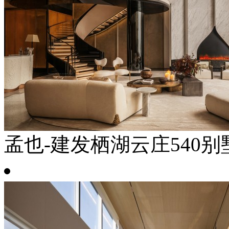
孟也-建发栖湖云庄540别