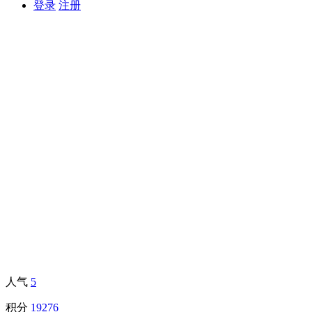
登录
注册
人气
5
积分
19276