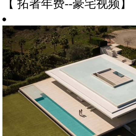
【 拓者年费--豪宅视频】