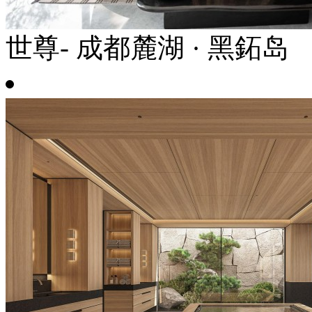
世尊- 成都麓湖 · 黑鉐岛