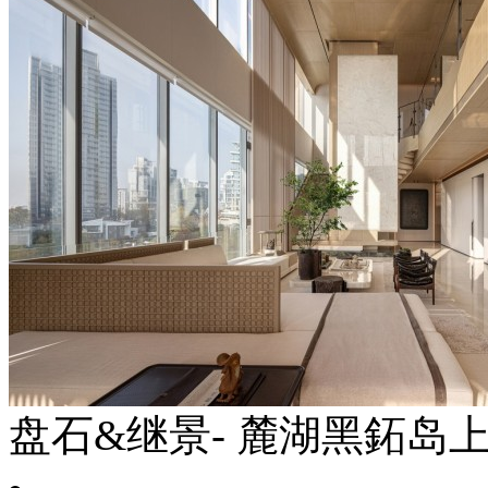
盘石&继景- 麓湖黑鉐岛