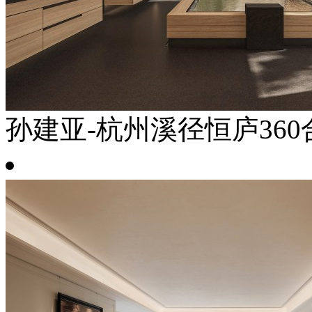
孙建亚-杭州溪径恒庐360