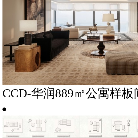
CCD-华润889㎡公寓样板