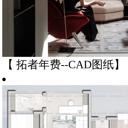
【 拓者年费--CAD图纸】