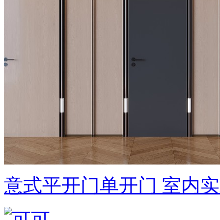
意式平开门单开门 室内