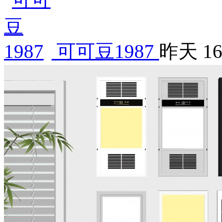
可可豆1987
昨天 16