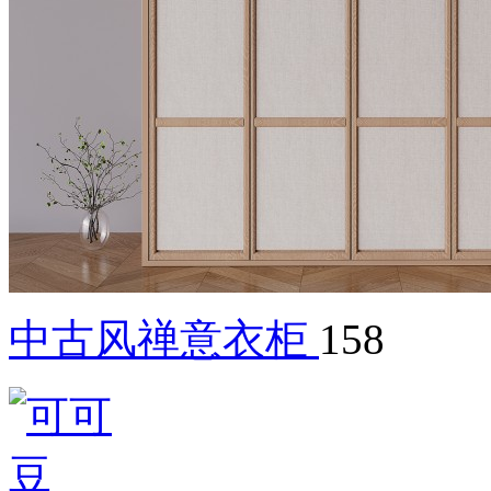
中古风禅意衣柜
158