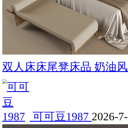
双人床床尾凳床品 奶油
可可豆1987
2026-7