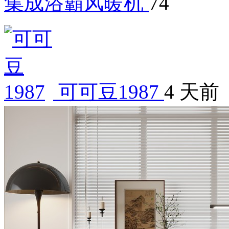
集成浴霸风暖机
74
可可豆1987
4 天前