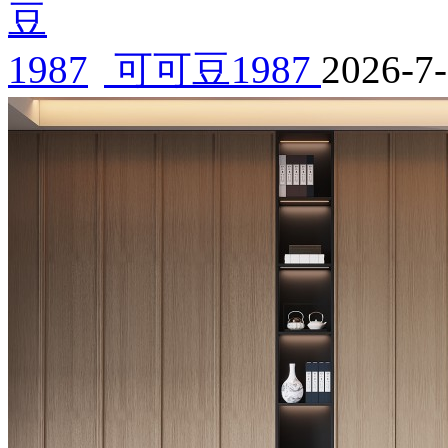
可可豆1987
2026-7