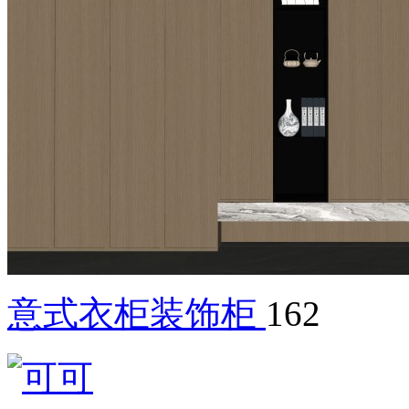
意式衣柜装饰柜
162