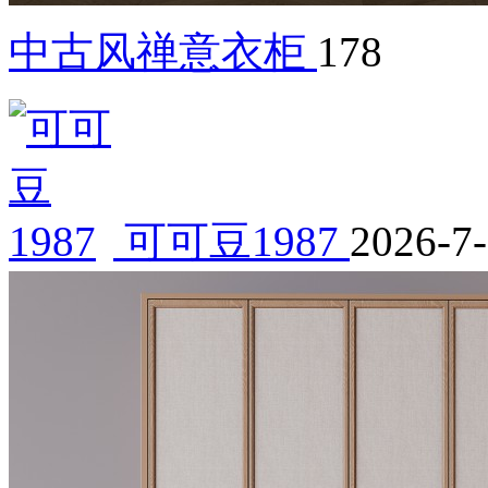
中古风禅意衣柜
178
可可豆1987
2026-7