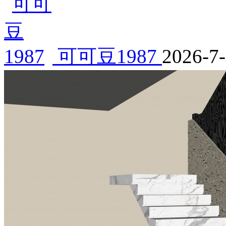
可可豆1987
2026-7