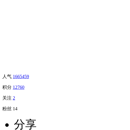
人气
1665459
积分
12760
关注
2
粉丝
14
分享