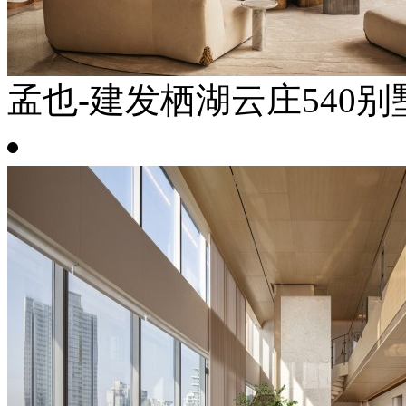
孟也-建发栖湖云庄540别