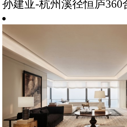
孙建亚-杭州溪径恒庐360