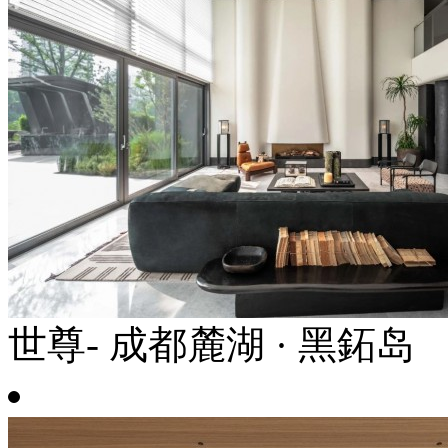
世尊- 成都麓湖 · 黑鉐岛