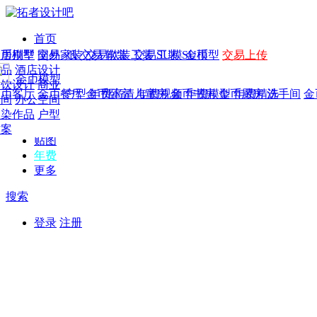
首页
发现
家居别墅
金币模型
年费
作品
国外
交易家装
图纸
交易
交易软装
软装
工装
交易工装
SU模
SU模型
金币
交易上传
作品
作品
酒店设计
金币模型
年费版块
模型
餐饮设计
商业
金币客厅
年费图纸
金币餐厅
年费户型
金币卧室
年费高清
儿童房
年费视频
金币书房
年费模型
金币厨房
年费精选
洗手间
金
CAD
空间
办公空间
概念
渲染作品
户型
图库
方案
贴图
年费
更多
搜索
登录
注册