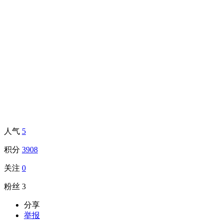
人气
5
积分
3908
关注
0
粉丝
3
分享
举报