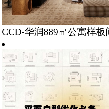
CCD-华润889㎡公寓样板