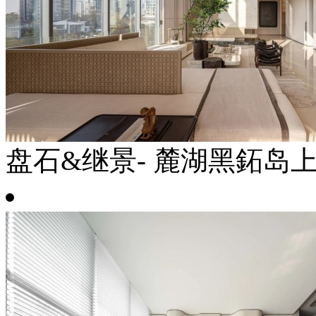
盘石&继景- 麓湖黑鉐岛