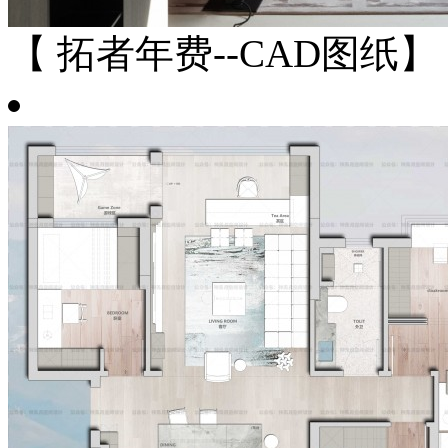
【 拓者年费--CAD图纸】