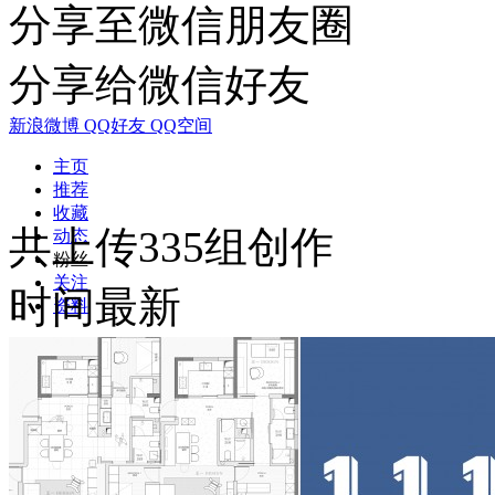
分享至微信朋友圈
分享给微信好友
新浪微博
QQ好友
QQ空间
主页
推荐
收藏
共上传335组创作
动态
粉丝
关注
时间最新
资料