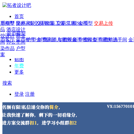
首页
发现
家居别墅
金币模型
年费
作品
国外
交易家装
图纸
交易
交易软装
软装
工装
交易工装
SU模
SU模型
金币
交易上传
作品
作品
酒店设计
金币模型
年费版块
模型
餐饮设计
商业
金币客厅
年费图纸
金币餐厅
年费户型
金币卧室
年费高清
儿童房
年费视频
金币书房
年费模型
金币厨房
年费精选
洗手间
金
CAD
空间
办公空间
概念
渲染作品
户型
图库
方案
贴图
年费
更多
搜索
登录
注册