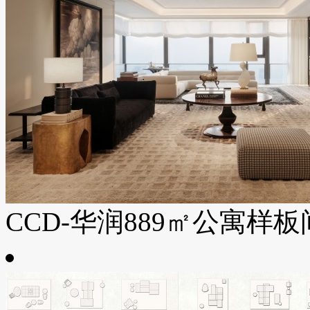
CCD-华润889㎡公寓样板