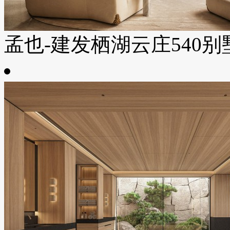
孟也-建发栖湖云庄540别