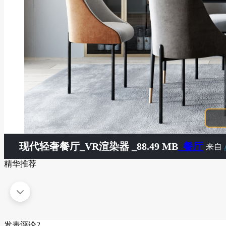
现代轻奢餐厅
_VR渲染器 _88.49 MB
_餐厅
来自
精华推荐
发表评论
2