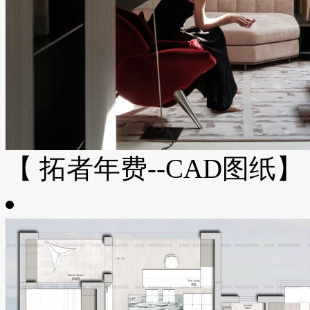
【 拓者年费--CAD图纸】