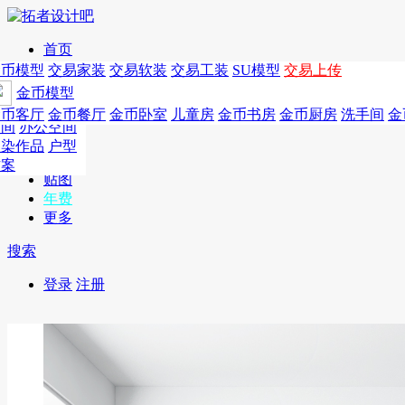
首页
发现
家居别墅
金币模型
年费
作品
国外
交易家装
图纸
交易
交易软装
软装
工装
交易工装
SU模
SU模型
金币
交易上传
作品
作品
酒店设计
金币模型
年费版块
模型
餐饮设计
商业
金币客厅
年费图纸
金币餐厅
年费户型
金币卧室
年费高清
儿童房
年费视频
金币书房
年费模型
金币厨房
年费精选
洗手间
金
CAD
空间
办公空间
概念
渲染作品
户型
图库
方案
贴图
年费
更多
搜索
登录
注册