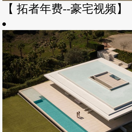
【 拓者年费--豪宅视频】