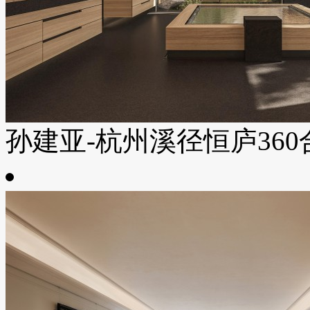
孙建亚-杭州溪径恒庐360