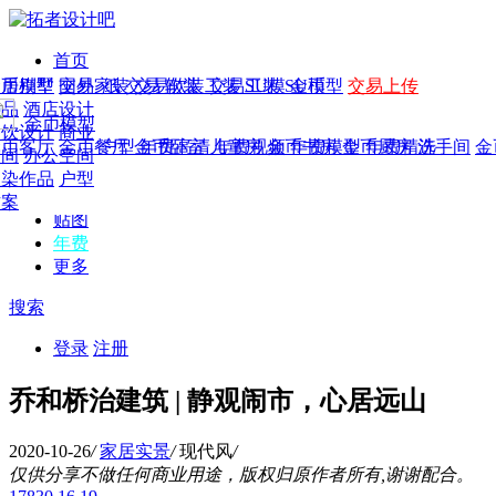
首页
发现
家居别墅
金币模型
年费
作品
国外
交易家装
图纸
交易
交易软装
软装
工装
交易工装
SU模
SU模型
金币
交易上传
作品
作品
酒店设计
金币模型
年费版块
模型
餐饮设计
商业
金币客厅
年费图纸
金币餐厅
年费户型
金币卧室
年费高清
儿童房
年费视频
金币书房
年费模型
金币厨房
年费精选
洗手间
金
CAD
空间
办公空间
概念
渲染作品
户型
图库
方案
贴图
年费
更多
搜索
登录
注册
乔和桥治建筑 | 静观闹市，心居远山
2020-10-26
/
家居实景
/
现代风
/
仅供分享不做任何商业用途，版权归原作者所有,谢谢配合。