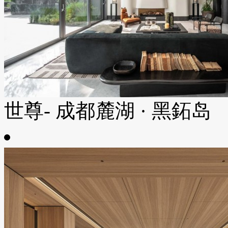
世尊- 成都麓湖 · 黑鉐岛