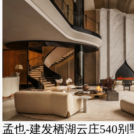
孟也-建发栖湖云庄540别