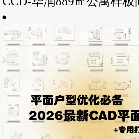
CCD-华润889㎡公寓样板