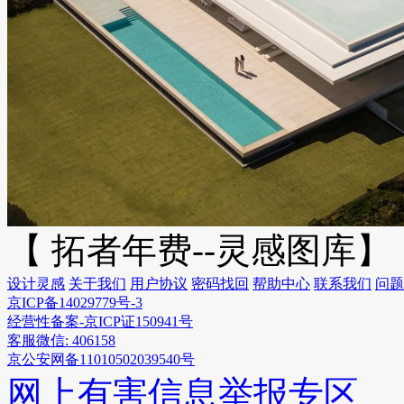
【 拓者年费--灵感图库】
设计灵感
关于我们
用户协议
密码找回
帮助中心
联系我们
问题
京ICP备14029779号-3
经营性备案-京ICP证150941号
客服微信: 406158
京公安网备11010502039540号
网上有害信息举报专区