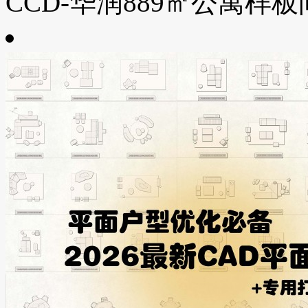
CCD-华润889㎡公寓样板