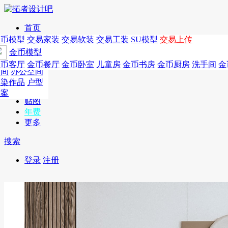
首页
发现
家居别墅
金币模型
年费
作品
国外
交易家装
图纸
交易
交易软装
软装
工装
交易工装
SU模
SU模型
金币
交易上传
作品
作品
酒店设计
金币模型
年费版块
模型
餐饮设计
商业
金币客厅
年费图纸
金币餐厅
年费户型
金币卧室
年费高清
儿童房
年费视频
金币书房
年费模型
金币厨房
年费精选
洗手间
金
CAD
空间
办公空间
概念
渲染作品
户型
图库
方案
贴图
年费
更多
搜索
登录
注册