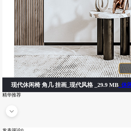
现代休闲椅 角几 挂画
_现代风格 _29.9 MB
_休
精华推荐
发表评论
0