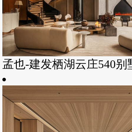
孟也-建发栖湖云庄540别