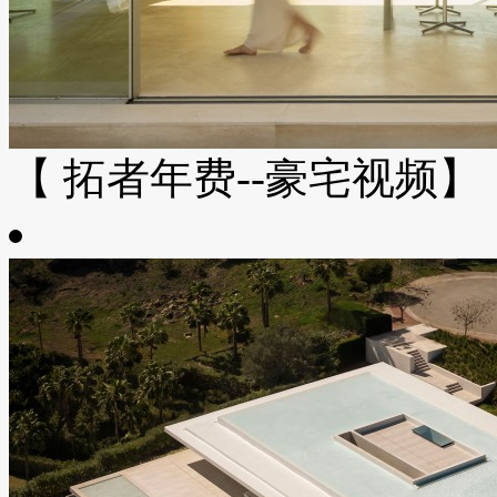
【 拓者年费--豪宅视频】