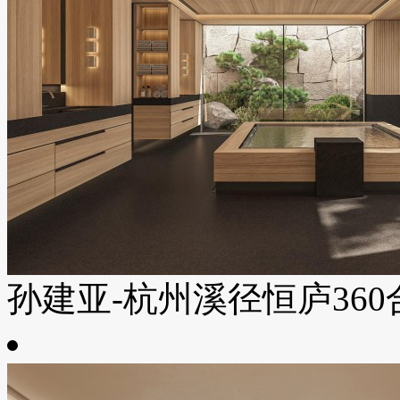
孙建亚-杭州溪径恒庐360