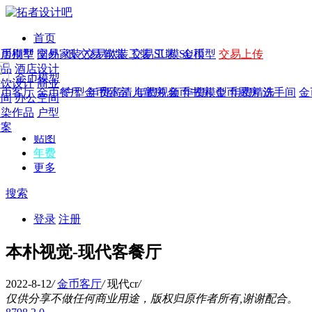
首页
发现
家居别墅
金币模型
年费
作品
国外
交易家装
图纸
交易
交易软装
软装
工装
交易工装
SU模
SU模型
金币
交易上传
作品
作品
酒店设计
金币模型
年费版块
模型
餐饮设计
商业
金币客厅
年费图纸
金币餐厅
年费户型
金币卧室
年费高清
儿童房
年费视频
金币书房
年费模型
金币厨房
年费精选
洗手间
金
CAD
空间
办公空间
概念
渲染作品
户型
图库
方案
贴图
年费
更多
搜索
登录
注册
本朴视觉-现代客餐厅
2022-8-12
/
金币客厅
/
现代cr
/
仅供分享不做任何商业用途，版权归原作者所有,谢谢配合。