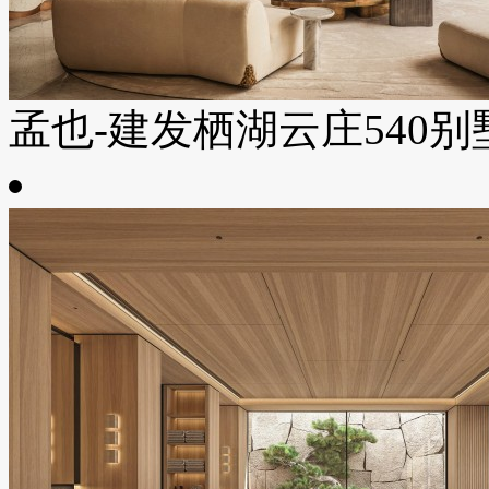
孟也-建发栖湖云庄540别