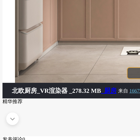
北欧厨房
_VR渲染器 _278.32 MB
_厨房
来自
1667
精华推荐
发表评论
0