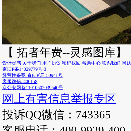
【 拓者年费--灵感图库】
设计灵感
关于我们
用户协议
密码找回
帮助中心
联系我们
问题
京ICP备14029779号-3
经营性备案-京ICP证150941号
客服微信: 406158
京公安网备11010502039540号
网上有害信息举报专区
投诉QQ微信：743365
客服电话：400-9929-400