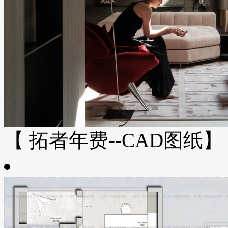
【 拓者年费--CAD图纸】