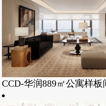
CCD-华润889㎡公寓样板