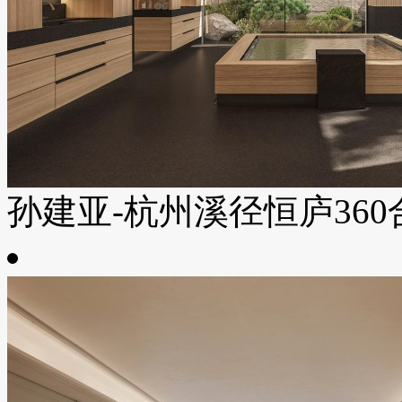
孙建亚-杭州溪径恒庐360