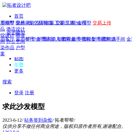
首页
发现
家居别墅
金币模型
年费
作品
国外
交易家装
图纸
交易
交易软装
软装
工装
交易工装
SU模
SU模型
金币
交易上传
作品
作品
酒店设计
金币模型
年费版块
模型
餐饮设计
商业
金币客厅
年费图纸
金币餐厅
年费户型
金币卧室
年费高清
儿童房
年费视频
金币书房
年费模型
金币厨房
年费精选
洗手间
金
CAD
空间
办公空间
概念
渲染作品
户型
图库
方案
贴图
年费
更多
搜索
登录
注册
求此沙发模型
2023-6-12
/
站务签到杂烩
/
拓者帮帮
/
仅供分享不做任何商业用途，版权归原作者所有,谢谢配合。