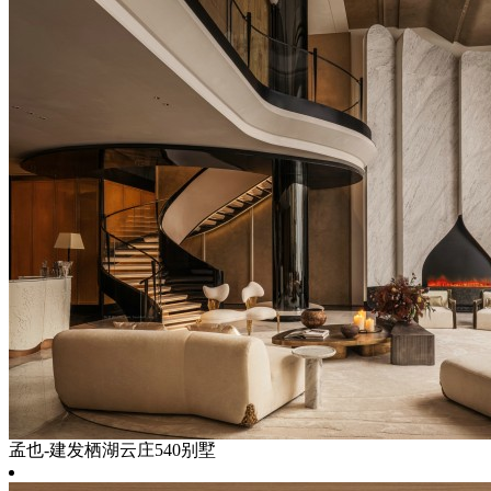
孟也-建发栖湖云庄540别墅