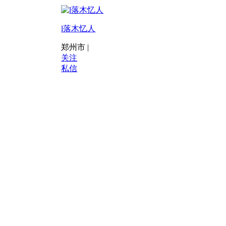
l落木忆人
郑州市 |
关注
私信