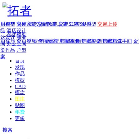
家居别墅
金币模型
年费
作品
国外
交易家装
图纸
交易
交易软装
软装
工装
交易工装
SU模
SU模型
金币
交易上传
作品
酒店设计
金币模型
年费版块
餐饮设计
商业
金币客厅
年费图纸
金币餐厅
年费户型
金币卧室
年费高清
儿童房
年费视频
金币书房
年费模型
金币厨房
年费精选
洗手间
金
空间
办公空间
渲染作品
户型
方案
首页
发现
作品
模型
CAD
概念
图库
贴图
年费
更多
搜索