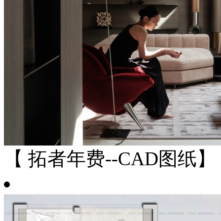
【 拓者年费--CAD图纸】