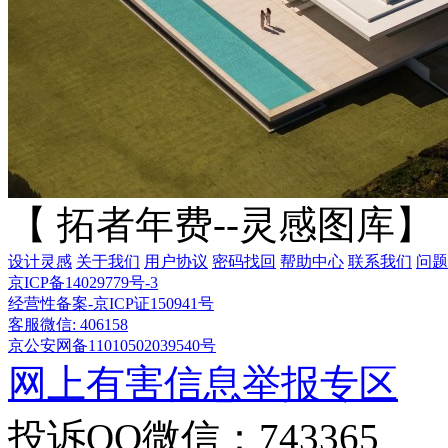
【 拓者年费--灵感图库】
设计灵感
关于我们
用户协议
密码找回
帮助中心
联系我们
问题
京ICP备14029779号-3
经营性备案-京ICP证150941号
客服微信: 406158
京公安网备11010502039540号
网上有害信息举报专区
投诉QQ微信：743365