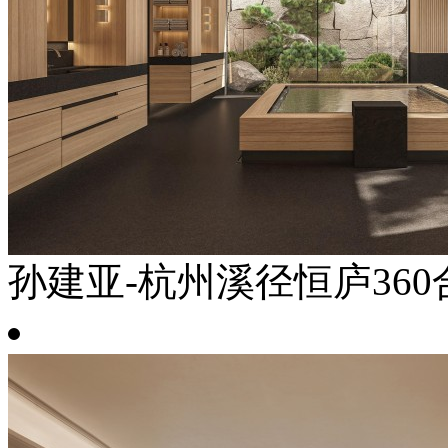
孙建亚-杭州溪径恒庐360