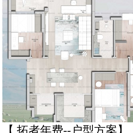
【 拓者年费--户型方案】