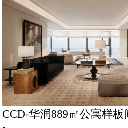
CCD-华润889㎡公寓样板