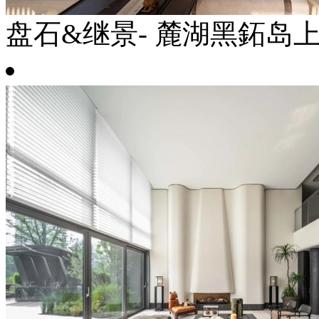
盘石&继景- 麓湖黑鉐岛