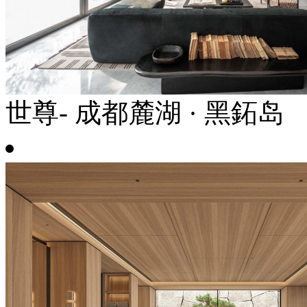
世尊- 成都麓湖 · 黑鉐岛