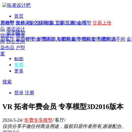
首页
发现
家居别墅
金币模型
年费
作品
国外
交易家装
图纸
交易
交易软装
软装
工装
交易工装
SU模
SU模型
金币
交易上传
作品
作品
酒店设计
金币模型
年费版块
模型
餐饮设计
商业
金币客厅
年费图纸
金币餐厅
年费户型
金币卧室
年费高清
儿童房
年费视频
金币书房
年费模型
金币厨房
年费精选
洗手间
金
CAD
空间
办公空间
概念
渲染作品
户型
图库
方案
贴图
年费
更多
搜索
登录
注册
VR 拓者年费会员 专享模型3D2016版本
2024-5-24
/
年费专享模型
/
客厅
/
仅供分享不做任何商业用途，版权归原作者所有,谢谢配合。