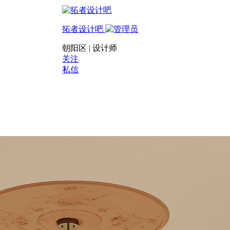
拓者设计吧
朝阳区 | 设计师
关注
私信