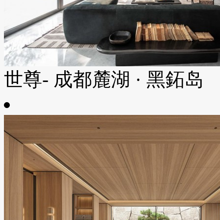
世尊- 成都麓湖 · 黑鉐岛