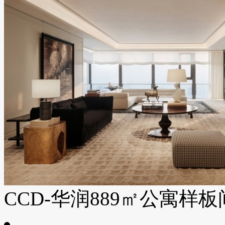
CCD-华润889㎡公寓样板