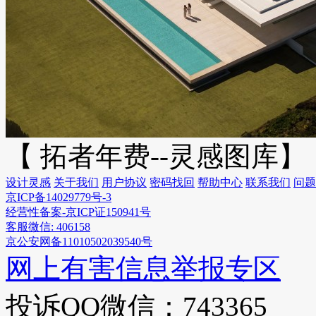
【 拓者年费--灵感图库】
设计灵感
关于我们
用户协议
密码找回
帮助中心
联系我们
问题
京ICP备14029779号-3
经营性备案-京ICP证150941号
客服微信: 406158
京公安网备11010502039540号
网上有害信息举报专区
投诉QQ微信：743365