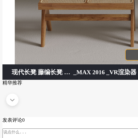
现代长凳 藤编长凳 餐椅
_MAX 2016 _VR渲染器 _
精华推荐
发表评论
0