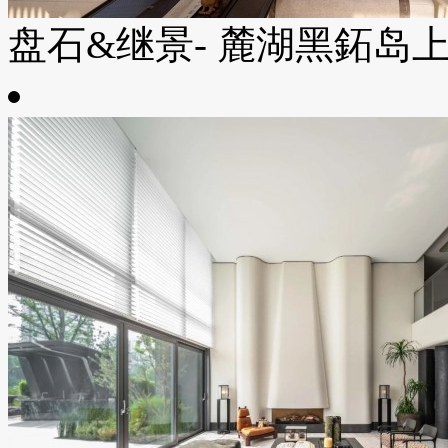
盘石&继景- 麓湖黑鉐岛