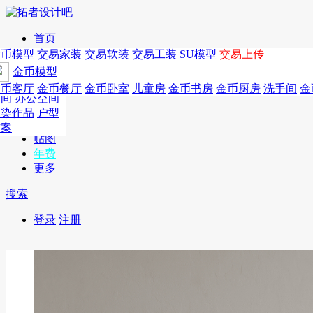
首页
发现
家居别墅
金币模型
年费
作品
国外
交易家装
图纸
交易
交易软装
软装
工装
交易工装
SU模
SU模型
金币
交易上传
作品
作品
酒店设计
金币模型
年费版块
模型
餐饮设计
商业
金币客厅
年费图纸
金币餐厅
年费户型
金币卧室
年费高清
儿童房
年费视频
金币书房
年费模型
金币厨房
年费精选
洗手间
金
CAD
空间
办公空间
概念
渲染作品
户型
图库
方案
贴图
年费
更多
搜索
登录
注册