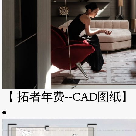
【 拓者年费--CAD图纸】