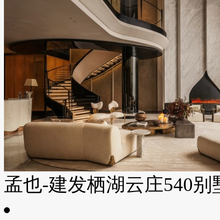
孟也-建发栖湖云庄540别