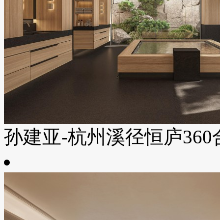
孙建亚-杭州溪径恒庐360