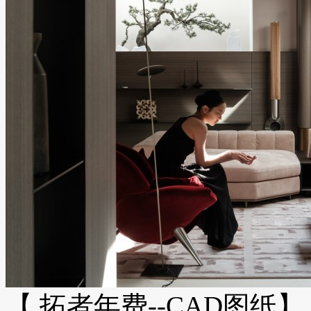
【 拓者年费--CAD图纸】