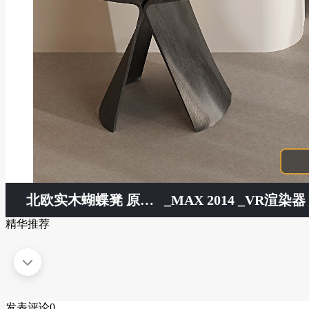
北欧实木蝴蝶凳 原木换鞋凳 中古风蝴蝶换鞋凳 创意矮凳梳妆凳 日式弯板小凳子
_MAX 2014 _VR渲染器 _
精华推荐
发表评论
0