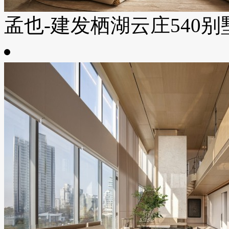
孟也-建发栖湖云庄540别