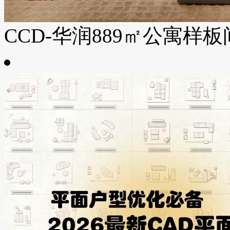
CCD-华润889㎡公寓样板