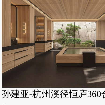
孙建亚-杭州溪径恒庐360