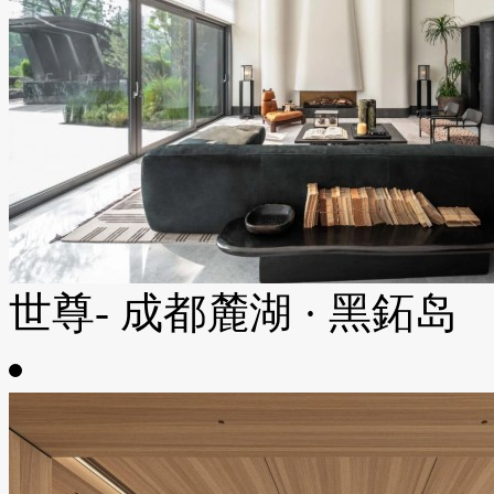
世尊- 成都麓湖 · 黑鉐岛