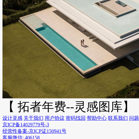
【 拓者年费--灵感图库】
设计灵感
关于我们
用户协议
密码找回
帮助中心
联系我们
问题
京ICP备14029779号-3
经营性备案-京ICP证150941号
客服微信: 406158