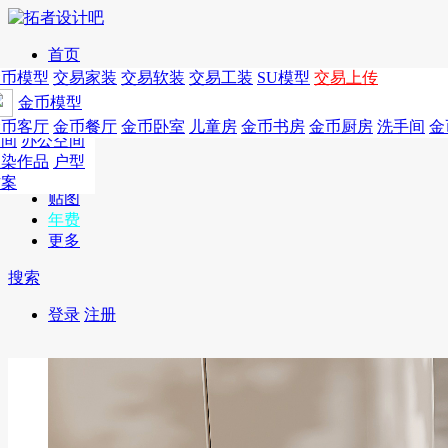
首页
发现
家居别墅
金币模型
年费
作品
国外
交易家装
图纸
交易
交易软装
软装
工装
交易工装
SU模
SU模型
金币
交易上传
作品
作品
酒店设计
金币模型
年费版块
模型
餐饮设计
商业
金币客厅
年费图纸
金币餐厅
年费户型
金币卧室
年费高清
儿童房
年费视频
金币书房
年费模型
金币厨房
年费精选
洗手间
金
CAD
空间
办公空间
概念
渲染作品
户型
图库
方案
贴图
年费
更多
搜索
登录
注册