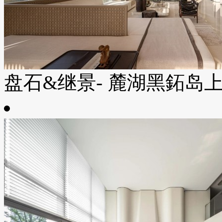
盘石&继景- 麓湖黑鉐岛