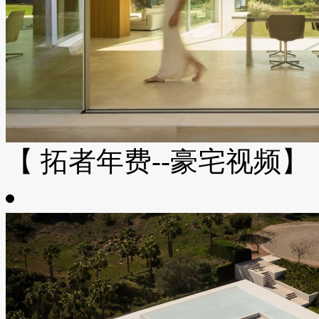
【 拓者年费--豪宅视频】